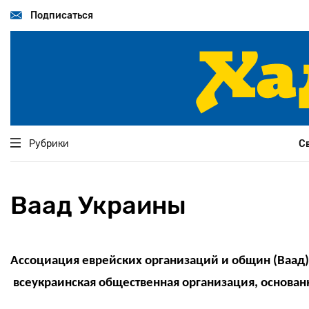
Перейти
к
Подписаться
основному
содержанию
Рубрики
С
Ваад Украины
Ассоциация еврейских организаций и общин (Ваад
всеукраинская общественная организация, основанн