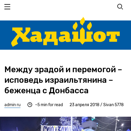
Перейти
к
основному
содержанию
Между зрадой и перемогой –
исповедь израильтянина –
беженца с Донбасса
admin ru
~5 min for read
23 апреля 2018 / Sivan 5778