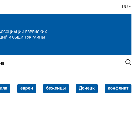
RU
АССОЦИАЦИИ ЕВРЕЙСКИХ
ЦИЙ И ОБЩИН УКРАИНЫ
ив
ила
евреи
беженцы
Донецк
конфликт