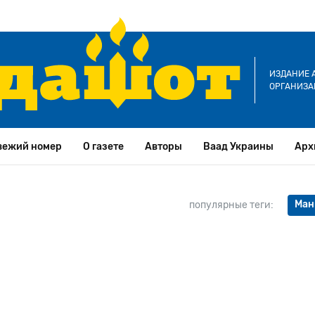
ИЗДАНИЕ 
ОРГАНИЗА
вежий номер
О газете
Авторы
Ваад Украины
Арх
Ман
популярные теги: