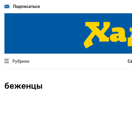
Перейти
к
Подписаться
основному
содержанию
Рубрики
С
беженцы