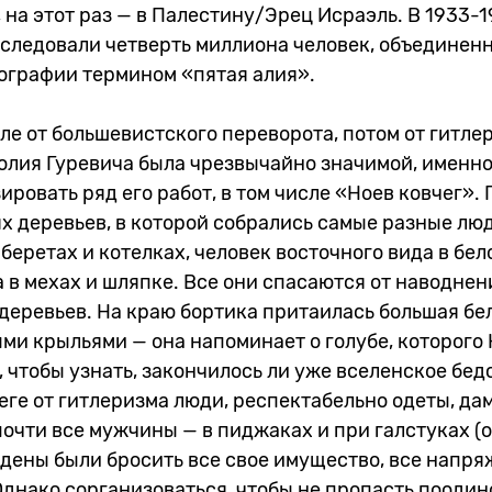
 на этот раз — в Палестину/Эрец Исраэль. В 1933-19
следовали четверть миллиона человек, объединен
ографии термином «пятая алия».
ле от большевистского переворота, потом от гитле
олия Гуревича была чрезвычайно значимой, именно
ировать ряд его работ, в том числе «Ноев ковчег».
ях деревьев, в которой собрались самые разные лю
еретах и котелках, человек восточного вида в бел
в мехах и шляпке. Все они спасаются от наводнен
деревьев. На краю бортика притаилась большая бе
ми крыльями — она напоминает о голубе, которого
, чтобы узнать, закончилось ли уже вселенское бед
ге от гитлеризма люди, респектабельно одеты, да
почти все мужчины — в пиджаках и при галстуках (
дены были бросить все свое имущество, все напря
Однако сорганизоваться, чтобы не пропасть поодин