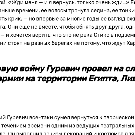
й. «Жди меня — и я вернусь, только очень жди…» Е
ньше времени, ее волосы тронула седина, ее тонки
ть крик, — но впервые за многие годы ее взгляд ож
а. Они еще не вместе, чтобы обнять друг друга, од
— и хочется верить, что это не река Стикс в подзе
ни стоят на разных берегах не потому, что ждут Хар
вую войну Гуревич провел на с
рмии на территории Египта, Ли
й Гуревич все-таки сумел вернуться к творческой
с течением времени одним из ведущих театральных
ле. Он выполнил эскизы декораций и костюмов для