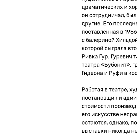
драматических и хо
он сотрудничал, был
другие. Его последн
поставленная в 1986
с балериной Хильдой
которой сыграла вто
Ривка Гур. Гуревич 
театра «Бубонит», г
Гидеона и Руфи в ко
Работая в театре, х
постановщик и адми
стоимости производ
его искусстве несра
остаются, однако, п
выставки никогда не