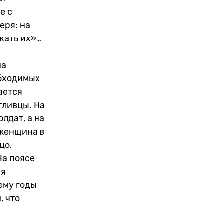
е с
еря: на
кать их»…
на
обходимых
ается
тливцы. На
лдат, а на
 женщина в
цо,
На поясе
ая
ему годы
, что