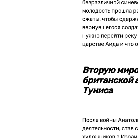
безразличной синево
молодость прошла ра
сжаты, чтобы сдержа
вернувшегося солдат
нужно перейти реку 
царстве Аида и что о
Вторую миро
британской а
Туниса
После войны Анатоли
деятельности, став 
художников в Израи