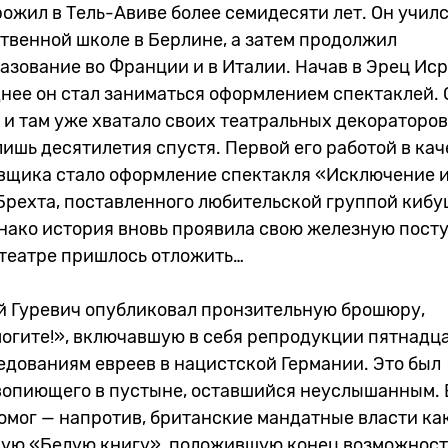
ожил в Тель-Авиве более семидесяти лет. Он учил
твенной школе в Берлине, а затем продолжил
азование во Франции и в Италии. Начав в Эрец Ис
днее он стал заниматься оформлением спектаклей.
 и там уже хватало своих театральных декораторов
лишь десятилетия спустя. Первой его работой в кач
щика стало оформление спектакля «Исключение 
Брехта, поставленного любительской группой кибу
днако история вновь проявила свою железную посту
 театре пришлось отложить…
ий Гуревич опубликовал пронзительную брошюру,
огите!», включавшую в себя репродукции пятнадца
дованиям евреев в нацистской Германии. Это был
вопиющего в пустыне, оставшийся неуслышанным.
омог — напротив, британские мандатные власти как
вую «Белую книгу», положившую конец возможнос