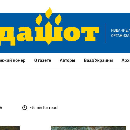
ИЗДАНИЕ 
ОРГАНИЗА
вежий номер
О газете
Авторы
Ваад Украины
Арх
76
~5 min for read