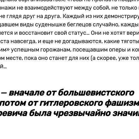
онажи не взаимодействуют между собой, не только 
 не глядя друг на друга. Каждый из них демонстриру
идавшем виды суденышке беглецов случайно, кажды
ется и восстановит свой статус… Они не хотят вери
та навсегда, и еще не догадываются, какие тягот
им» успешным горожанам, посещавшим оперы и ко
 месте, пока оно станет для них (а скорее, уже тол
ой…
—
вначале от большевистского
 потом от гитлеровского фашизм
ревича была чрезвычайно знач