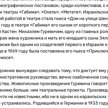
реографических постановок; среди коллективов, с
и театры «Габима», «Охель», «Метате», Израильски
ей работой в театре стала пьеса «Дом на улице Шен
 году в театре «Габима» его сыном от короткого пе
 Кастен Михаэлем Гуревичем, одну из главных рол
рая жена художника и мать его младшего сына Эял
также был одним из создателей первого в Израиле 
де в 1969 году была поставлена его пьеса «Приклю
смосе».
удожник вынужден следовать тому, что диктует ему
нистративное руководство, вечно озабоченное со
ства. Живописные произведения Гуревича говорят
внимо больше, чем театральные проекты. Произвед
очти не известными, ибо ни в одном из израильских 
 устраивались. Родившийся в Германии в 1933 год