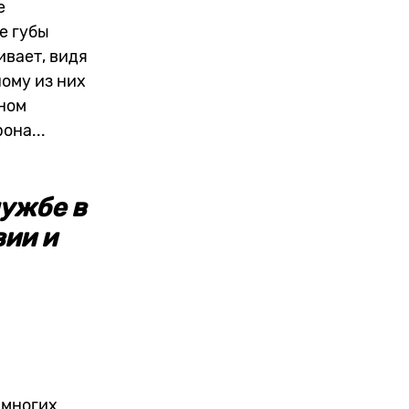
е
е губы
ивает, видя
ному из них
мном
она...
лужбе в
вии и
 многих