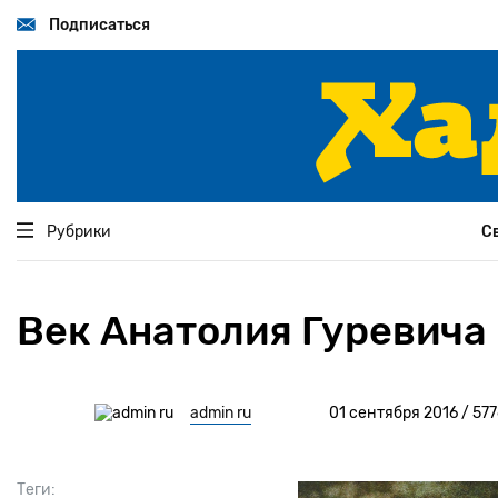
Перейти
к
Подписаться
основному
содержанию
Рубрики
С
Век Анатолия Гуревича
admin ru
01 сентября 2016 / 57
Теги: