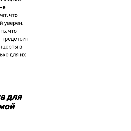
не
ет, что
й уверен,
ть, что
ы предстоит
нцерты в
ько для их
а для
имой