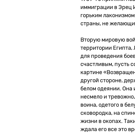
иммиграции в Эрец И
горьким лаконизмом 
страны, не желающие
Вторую мировую вой
территории Египта, 
для проведения боев
счастливым, пусть с
картине «Возвращени
другой стороне, дер
белом одеянии. Она 
несмело и тревожно,
воина, одетого в бе
сковородка, на спин
жизни в окопах. Так
ждала его все это в