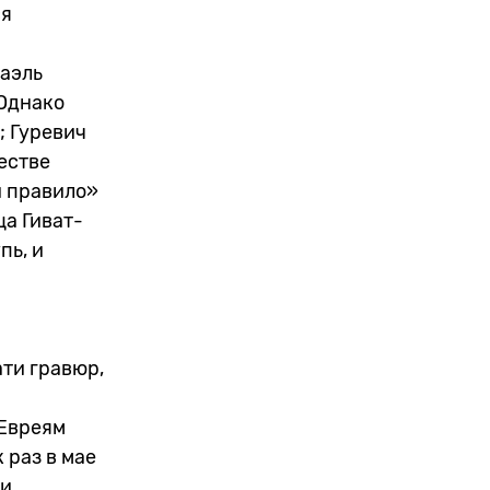
ся
раэль
 Однако
; Гуревич
естве
и правило»
ца Гиват-
пь, и
ти гравюр,
 Евреям
 раз в мае
ти