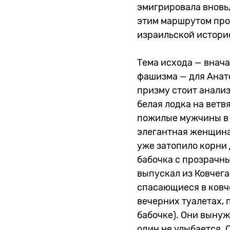
эмигрировала вновь,
этим маршрутом про
израильской истори
Тема исхода — внача
фашизма — для Анат
призму стоит анализ
белая лодка на ветв
пожилые мужчины в б
элегантная женщина 
уже затопило корни 
бабочка с прозрачны
выпускал из Ковчега
спасающиеся в ковче
вечерних туалетах, 
бабочке). Они вынуж
один не улыбается. 