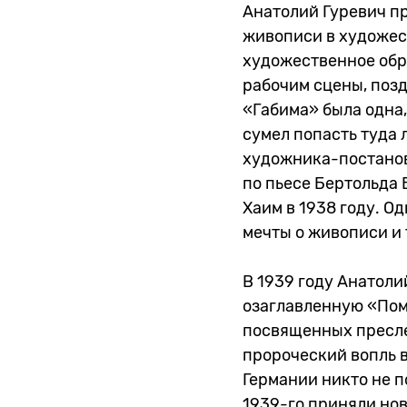
Анатолий Гуревич пр
живописи в художес
художественное обр
рабочим сцены, поз
«Габима» была одна,
сумел попасть туда 
художника-постанов
по пьесе Бертольда 
Хаим в 1938 году. О
мечты о живописи и
В 1939 году Анатол
озаглавленную «Пом
посвященных пресле
пророческий вопль 
Германии никто не п
1939-го приняли но