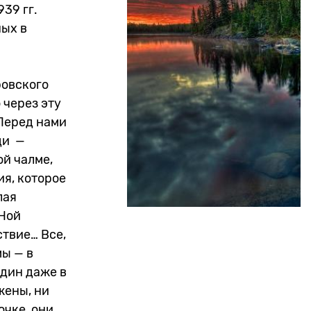
39 гг.
ных в
ровского
 через эту
 Перед нами
ди —
ой чалме,
ия, которое
лая
 Ной
ствие… Все,
мы — в
один даже в
жены, ни
очке, они