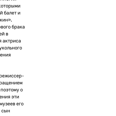
 которыми
й балет и
кин»,
рвого брака
ей в
я актриса
кукольного
чения
 режиссер-
кращением
 поэтому о
ения эти
музеев его
у сын