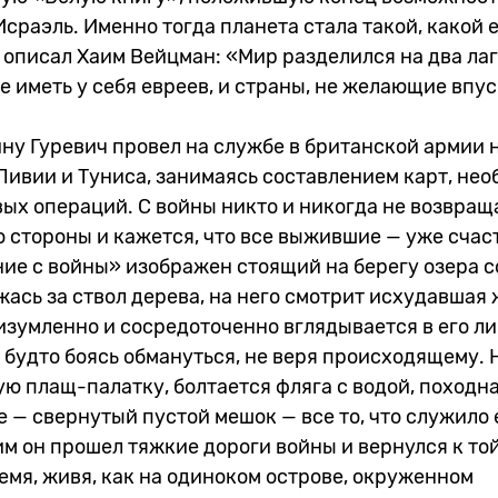
сраэль. Именно тогда планета стала такой, какой е
описал Хаим Вейцман: «Мир разделился на два лаг
 иметь у себя евреев, и страны, не желающие впус
ну Гуревич провел на службе в британской армии 
Ливии и Туниса, занимаясь составлением карт, не
ых операций. С войны никто и никогда не возвращ
о стороны и кажется, что все выжившие — уже счас
е с войны» изображен стоящий на берегу озера со
жась за ствол дерева, на него смотрит исхудавшая
изумленно и сосредоточенно вглядывается в его ли
 будто боясь обмануться, не веря происходящему. 
лую плащ-палатку, болтается фляга с водой, походн
е — свернутый пустой мешок — все то, что служило 
им он прошел тяжкие дороги войны и вернулся к той
ремя, живя, как на одиноком острове, окруженном