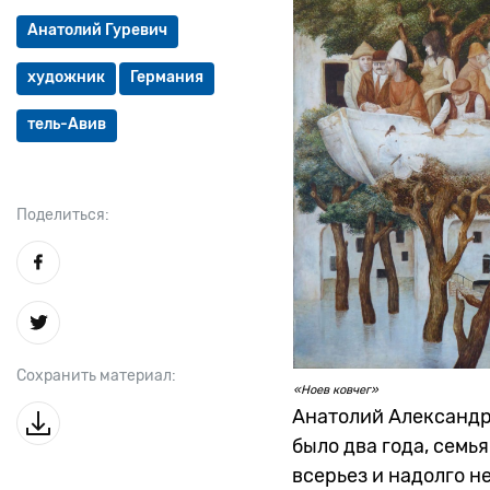
Анатолий Гуревич
художник
Германия
тель-Авив
Поделиться:
Сохранить материал:
«Ноев ковчег»
Анатолий Александро
было два года, семь
всерьез и надолго не