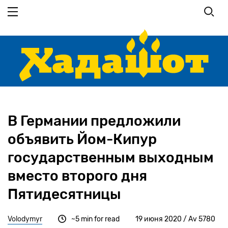
Перейти
к
основному
содержанию
В Германии предложили
объявить Йом-Кипур
государственным выходным
вместо второго дня
Пятидесятницы
Volodymyr
~5 min for read
19 июня 2020 / Av 5780