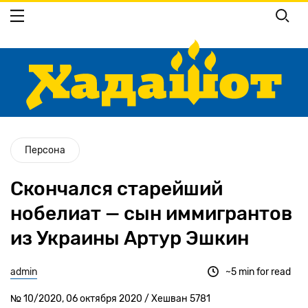
Перейти
к
основному
содержанию
Персона
Скончался старейший
нобелиат — сын иммигрантов
из Украины Артур Эшкин
admin
~5 min for read
№ 10/2020, 06 октября 2020 / Хешван 5781