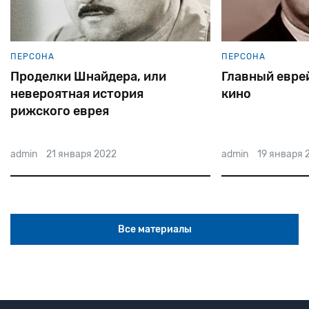
ПЕРСОНА
ПЕРСОНА
Проделки Шнайдера, или
Главный евре
невероятная история
кино
рижского еврея
admin
21 января 2022
admin
19 января 
Все материалы