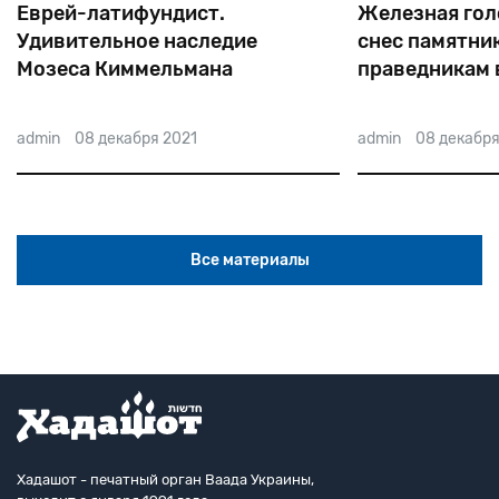
Еврей-латифундист.
Железная голо
Удивительное наследие
снес памятни
Мозеса Киммельмана
праведникам 
admin
08 декабря 2021
admin
08 декабря
Все материалы
Хадашот - печатный орган Ваада Украины,