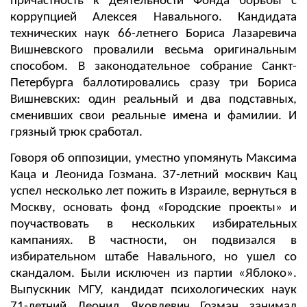
причастность к деятельности Фонда борьбы с
коррупцией Алексея Навального. Кандидата
технических наук 66-летнего Бориса Лазаревича
Вишневского провалили весьма оригинальным
способом. В законодательное собрание Санкт-
Петербурга баллотировались сразу три Бориса
Вишневских: один реальный и два подставных,
сменивших свои реальные имена и фамилии. И
грязный трюк сработал.
Говоря об оппозиции, уместно упомянуть Максима
Каца и Леонида Гозмана. 37-летний москвич Кац
успел несколько лет пожить в Израиле, вернуться в
Москву, основать фонд «Городские проекты» и
поучаствовать в нескольких избирательных
кампаниях. В частности, он подвизался в
избирательном штабе Навального, но ушел со
скандалом. Были исключен из партии «Яблоко».
Выпускник МГУ, кандидат психологических наук
71-летний Леонид Яковлевич Гозман занимал