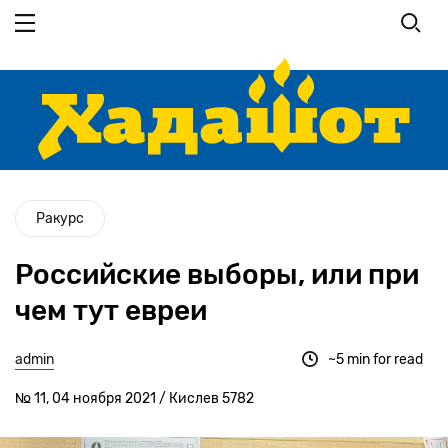
Перейти
к
основному
содержанию
Ракурс
Российские выборы, или при
чем тут евреи
admin
~5 min for read
№ 11, 04 ноября 2021 / Кислев 5782