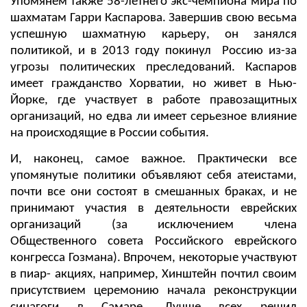
Упомянем также 58-летнего экс-чемпиона мира по
шахматам Гарри Каспарова. Завершив свою весьма
успешную шахматную карьеру, он занялся
политикой, и в 2013 году покинул Россию из-за
угрозы политических преследований. Каспаров
имеет гражданство Хорватии, но живет в Нью-
Йорке, где участвует в работе правозащитных
организаций, но едва ли имеет серьезное влияние
на происходящие в России события.
И, наконец, самое важное. Практически все
упомянутые политики объявляют себя атеистами,
почти все они состоят в смешанных браках, и не
принимают участия в деятельности еврейских
организаций (за исключением члена
Общественного совета Российского еврейского
конгресса Гозмана). Впрочем, некоторые участвуют
в пиар- акциях, например, Хинштейн почтил своим
присутствием церемонию начала реконструкции