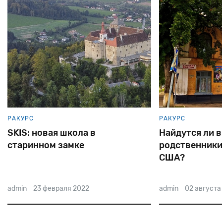
РАКУРС
РАКУРС
Найдутся ли в Переяславе
Владимир Кор
родственники госсекретаря
еврейский за
США?
admin
02 августа 2022
admin
17 декабря