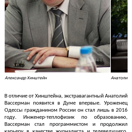
Александр Хинштейн
Анатолий 
В отличие от Хинштейна, экстравагантный Анатолий
Вассерман появится в Думе впервые. Уроженец
Одессы гражданином России он стал лишь в 2016
году. Инженер-теплофизик по образованию,
Вассерман стал программистом и продолжил
карьеру в качестве журналиста и телеведущего.