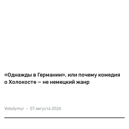
«Однажды в Германии», или почему комедия
о Холокосте — не немецкий жанр
Место действия — Франкфурт, время — 1946 год.
Volodymyr
•
07 августа 2026
Главные герои — немецкие евреи, потерявшие
имущество и всех близких, но после освобождения
Европы решившие остаться в Германии, которую