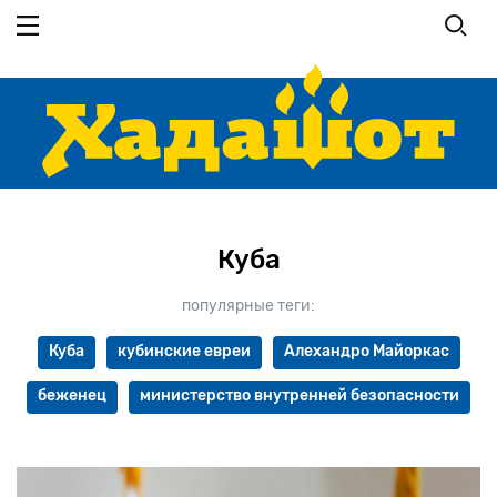
Перейти
к
основному
содержанию
Куба
популярные теги:
Куба
кубинские евреи
Алехандро Майоркас
беженец
министерство внутренней безопасности