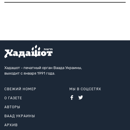
отдельно взятого «еврейского» вопроса —
освобождения Гаваной американского еврея Алана
Гросса. Восстановление дипот
Хадашот - печатный орган Ваада Украины,
выходит с января 1991 года.
СВЕЖИЙ НОМЕР
МЫ В СОЦСЕТЯХ
О ГАЗЕТЕ
АВТОРЫ
ВААД УКРАИНЫ
АРХИВ