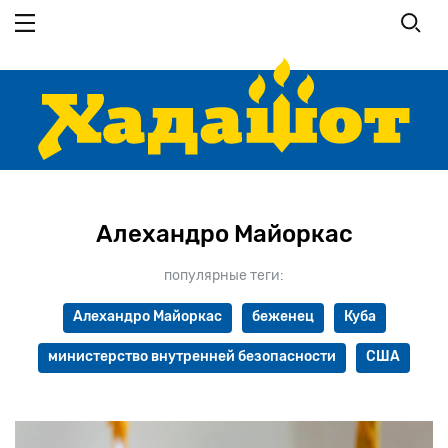
Перейти
к
основному
содержанию
Алехандро Майоркас
популярные теги:
Алехандро Майоркас
беженец
Куба
министерство внутренней безопасности
США