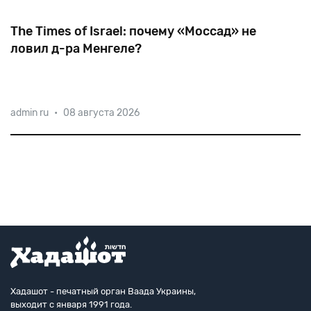
The Times of Israel: почему «Моссад» не
ловил д-ра Менгеле?
Книга Ронена Бергмана «Поднимись и убей первым»
admin ru
•
08 августа 2026
— это хроника точечных ликвидаций, совершенных
Израилем, — 630 страниц ошеломляющих
откровений. — Они выходили на Менгеле дважды, но
предпочли н
Хадашот - печатный орган Ваада Украины,
выходит с января 1991 года.