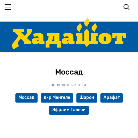
Перейти
к
основному
содержанию
Моссад
популярные теги:
Моссад
д-р Менгеле
Шарон
Арафат
Эфраим Галеви