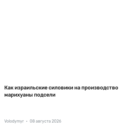
выделялось фото с очертаниями
Как израильские силовики на производство
марихуаны подсели
Бывшие премьер-министры Эхуд Барак и Эхуд
Volodymyr
•
08 августа 2026
Ольмерт, глава ШАБАКа с 1988 по 1994 год Яаков