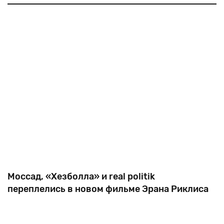
Пери и 11-й директор Моссада Тамир Пардо, бывший
генеральный инспектор полиции Йоханан Данино и
18-й глава Ге
Моссад, «Хезболла» и real politik
переплелись в новом фильме Эрана Риклиса