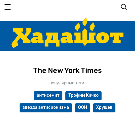
Перейти
к
основному
содержанию
The New York Times
популярные теги:
антисемит
Трофим Кичко
звезда антисионизма
ООН
Хрущев