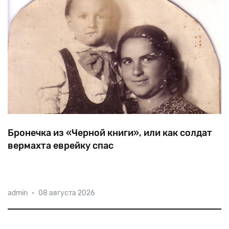
Бронечка из «Черной книги», или как солдат
вермахта еврейку спас
В своих мемуарах Илья Эренбург вспоминал о
admin
•
08 августа 2026
спасении немецким солдатом женщины с двумя
детьми. Речь идет о Броне Тартаковской, которую 14
октября 1941 года в Днепропетровске вывели из