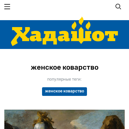
Перейти
к
основному
содержанию
женское коварство
популярные теги:
женское коварство