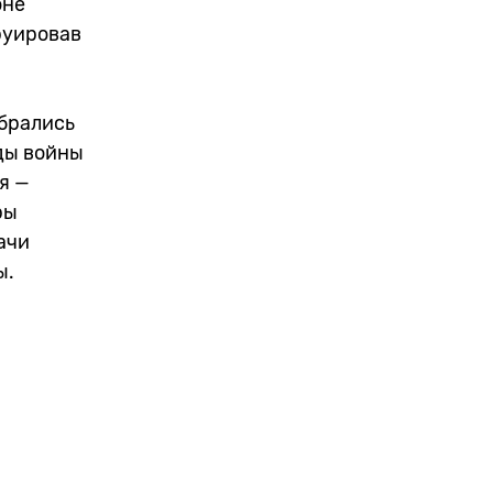
оне
руировав
брались
оды войны
я —
ры
ачи
ны.