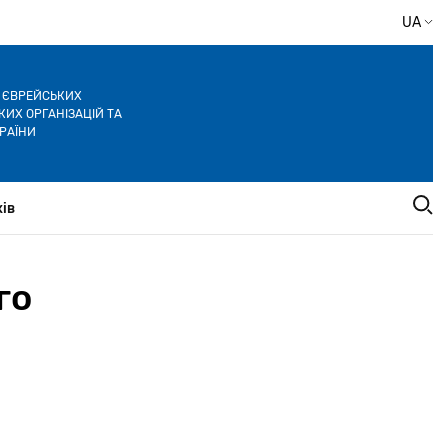
UA
Я ЄВРЕЙСЬКИХ
ИХ ОРГАНІЗАЦІЙ ТА
РАЇНИ
ів
го