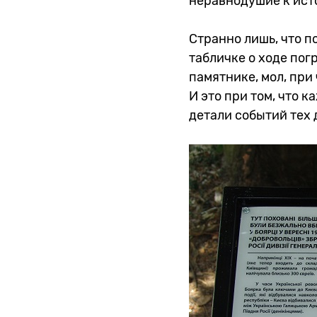
неравнодушие к ист
Странно лишь, что п
табличке о ходе пог
памятнике, мол, при
И это при том, что 
детали событий тех