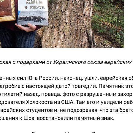
кая с подарками от Украинского союза еврейских
енных сил Юга России, наконец, ушли, еврейская 
дгробие с настоящей датой трагедии. Памятник эт
ятилетий назад, правда, фото с разрушенным захо
едователя Холокоста из США. Там его и увидели реб
врейских студентов и, не подозревая, что эта брат
ошения к Шоа, восстановили памятный знак.