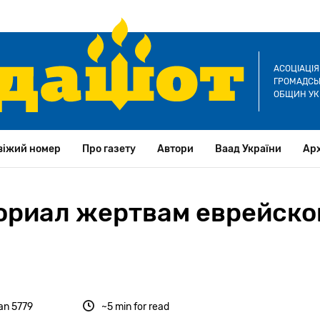
АСОЦІАЦІ
ГРОМАДСЬК
ОБЩИН УК
віжий номер
Про газету
Автори
Ваад України
Арх
ориал жертвам еврейско
an 5779
~5 min for read