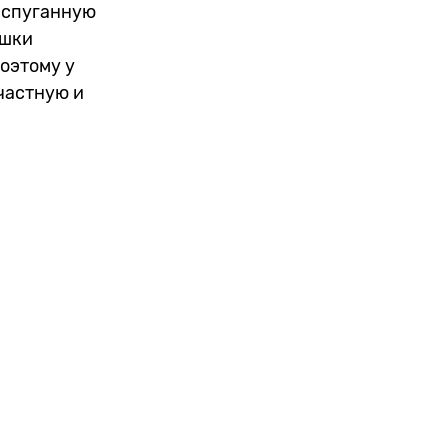
испуганную
ушки
поэтому у
частную и