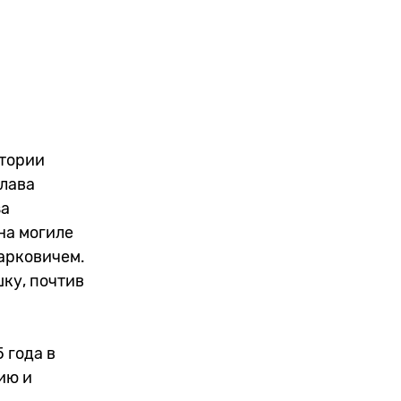
стории
глава
за
на могиле
арковичем.
ку, почтив
 года в
ию и