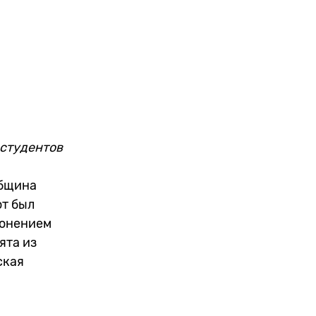
 студентов
община
от был
ронением
ята из
ская