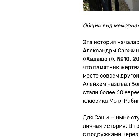
Общий вид мемориа
Эта история начала
Александры Саржи
«Хадашот», №10, 20
что памятник жертва
месте совсем другой
Алейхем называл Бо
стали более 60 евре
классика Мотл Рабин
Для Саши — ныне ст
личная история. В т
с подружками через 