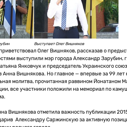
рубин
Выступает Олег Вишняков
риветствовал Олег Вишняков, рассказав о преды
остями выступили мэр города Александр Зарубин, 
атьяна Янковчук и председатель Украинского сою
 Анна Вишнякова. Но главное — впервые за 99 лет 
ьная молитва, прочитанная раввином Йонатаном М
ии, все участники положили на мемориал по камуш
а.
нна Вишнякова отметила важность публикации 2015
дарив Александру Саржинскую за активную позиц