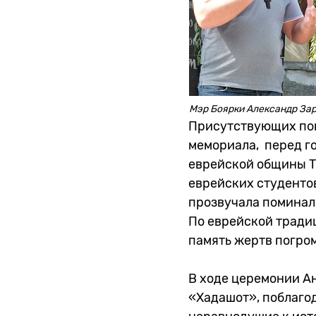
Мэр Боярки Александр За
Присутствующих поп
мемориала, перед г
еврейской общины Т
еврейских студентов
прозвучала поминал
По еврейской традиц
память жертв погром
В ходе церемонии А
«Хадашот», поблаго