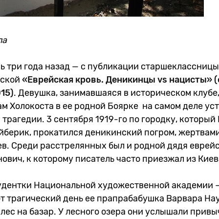
ла
сь три года назад — с публикации старшеклассницы
нской
«Еврейская кровь. Деникинцы vs нацисты» (
15)
. Девушка, занимавшаяся в историческом клубе,
м Холокоста в ее родной Боярке на самом деле ус
 трагедии. 3 сентября 1919-го по городку, которы
йберик, прокатился деникинский погром, жертвами
ев. Среди расстрелянных был и родной дядя еврей
ович, к которому писатель часто приезжал из Кие
удентки Национальной художественной академии —
от трагический день ее прапрабабушка Варвара На
лес на базар. У лесного озера они услышали прив