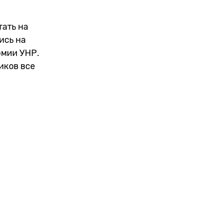
тать на
ись на
рмии УНР.
иков все