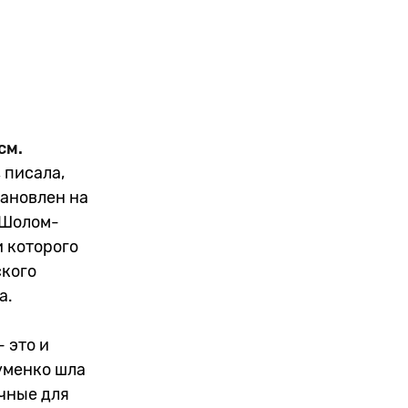
см.
 писала,
тановлен на
й Шолом-
 которого
ского
ва.
 это и
уменко шла
ычные для