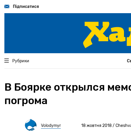
Перейти
до
Підписатися
основного
вмісту
Рубрики
С
В Боярке открылся мем
погрома
Volodymyr
18 жовтня 2018 / Cheshv