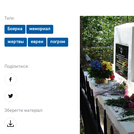
Теґи:
Боярка
мемориал
жертвы
евреи
погром
Поділитися:
Зберегти матеріал: