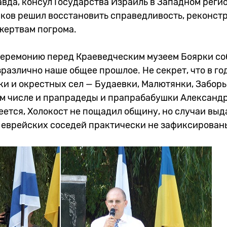
вда, консул Государства Израиль в Западном реги
ков решил восстановить справедливость, реконст
жертвам погрома.
еремонию перед Краеведческим музеем Боярки со
различно наше общее прошлое. Не секрет, что в г
и и окрестных сел — Будаевки, Малютянки, Заборь
том числе и прапрадеды и прапрабабушки Александ
ется, Холокост не пощадил общину, но случаи выд
еврейских соседей практически не зафиксирова