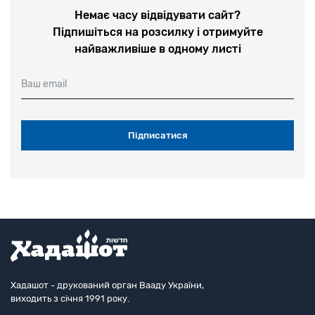
Немає часу відвідувати сайт?
Підпишіться на розсилку і отримуйте
найважливіше в одному листі
Ваш email
Хадашот - друкований орган Вааду України,
виходить з січня 1991 року.