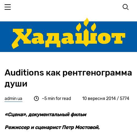
Перейти
до
основного
вмісту
Auditions как рентгенограмма
души
admin ua
~5 min for read
10 вересня 2014 / 5774
«Сцена», документальный фильм
Режиссер и сценарист Петр Мостовой,