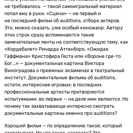
не требовалось — такой самоигральный материал
попал ему в руки. «Сцена» — не первый и
не последний фильм об auditions, отборе актеров.
Это, можно сказать, уже особый киножанр. Автору
этих строк сразу вспоминаются такие
замечательные ленты на соответствующую тему, как
«Кордебалет» Ричарда Аттенборо, «Ожидая
Гаффмана» Кристофера Геста или «Вороне где-то
Бог...» — документальная картина Виктора
Виноградова о приемных экзаменах в театральный
институт. Документальные фильмы об auditions,
кстати, интереснее игровых: в последних
профессиональные артисты притворяются
испытуемыми, во первых — на деле ими являются. Но
почему так захватывающе интересно смотреть
документальные картины именно про auditions?
Хороший фильм — по определению такой, который
захватывает. Но что такое «захват»? Это