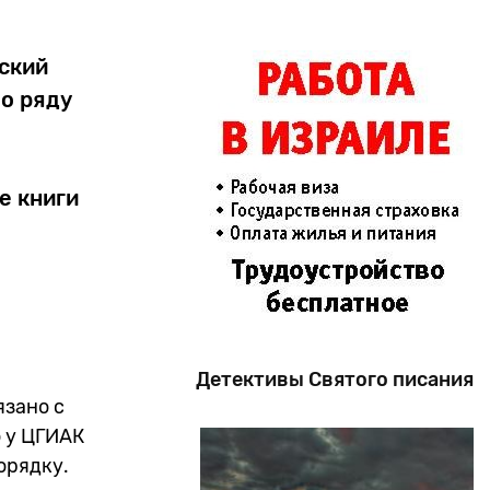
ский
о ряду
е книги
Детективы Святого писания
язано с
 у ЦГИАК
орядку.