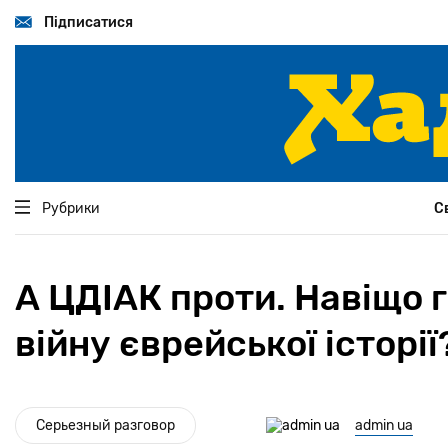
Перейти
до
Підписатися
основного
вмісту
Рубрики
С
А ЦДІАК проти. Навіщо 
війну єврейської історії
Серьезный разговор
admin ua