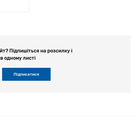
йт? Підпишіться на розсилку і
в одному листі