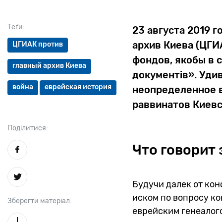
Теґи:
23 августа 2019 
архив Киева (ЦГИ
ЦГИАК против
фондов, якобы в 
главный архив Киева
документів». Уди
война
еврейская история
неопределенное в
раввинатов Киевс
Поділитися:
Что говорит 
Будучи далек от кон
иском по вопросу к
Зберегти матеріал:
еврейским генеалого