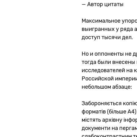
— Автор цитаты
Максимальное упорс
выигранных у ряда 
доступ тысячи дел.
Но и оппоненты не д
тогда были внесены 
исследователей на 
Российской империи. 
небольшом абзаце:
Забороняється копі
форматів (більше А4)
містять архівну інфо
документи на пергам
слабоконтрастним те