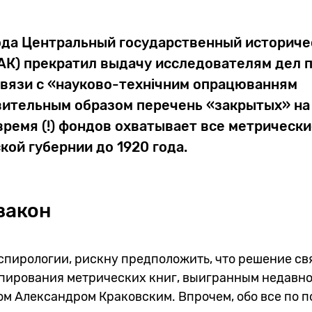
года Центральный государственный историче
АК) прекратил выдачу исследователям дел п
связи с «науково-технічним опрацюванням
вительным образом перечень «закрытых» на
ремя (!) фондов охватывает все метрически
кой губернии до 1920 года.
закон
спирологии, рискну предположить, что решение св
опирования метрических книг, выигранным недавно
м Александром Краковским. Впрочем, обо все по п