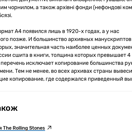
вим чорнилом, а також архівні фонди (нефондові ко
сязі.
ормат А4 появился лишь в 1920-х годах, а у нас
ого позже. И большинство архивных манускриптов 
орых, значительная часть наиболее ценных докуме
сии сшита в книги, толщина которых превышает 4 
 перечень исключает копирование большинства р
мени. Тем не менее, во всех архивах страны вывес
ие копирование, где содержался приведенный вы
акож
 The Rolling Stones