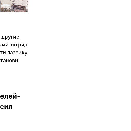
 другие
ми, но ряд
йти лазейку
станови
телей-
 сил