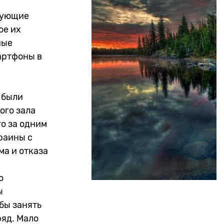
ирующие
ое их
ные
артфоны в
 были
ого зала
о за одним
раины с
ма и отказа
о
ы
бы занять
ряд. Мало