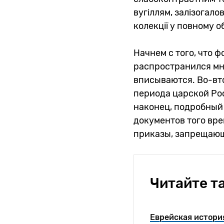
вугіллям, залізогало
колекції у повному об
Начнем с того, что ф
распространился мн
вписываются. Во-вт
периода царской Рос
наконец, подробный
документов того вре
приказы, запрещающ
Читайте т
Еврейская история