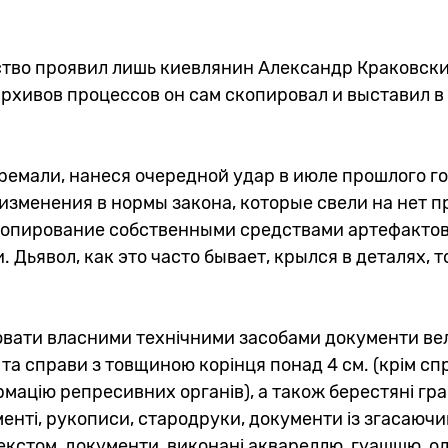
тво проявил лишь киевлянин Александр Краковски
архивов процессов он сам скопировал и выставил 
ремали, нанеся очередной удар в июле прошлого г
изменения в нормы закона, которые свели на нет п
копирование собственными средствами артефакто
Дьявол, как это часто бывает, крылся в деталях, т
ювати власними технічними засобами документи ве
 та справи з товщиною корінця понад 4 см. (крім сп
рмацію репресивних органів), а також берестяні гр
енті, рукописи, стародруки, документи із згасаючи
кстом, документи, виконані аквареллю, гуашшю, ол