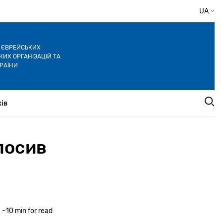
UA
Я ЄВРЕЙСЬКИХ
ИХ ОРГАНІЗАЦІЙ ТА
РАЇНИ
ів
лосив
~10 min for read