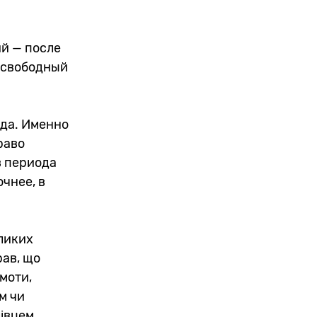
й — после
в свободный
ода. Именно
раво
в периода
очнее, в
ликих
рав, що
амоти,
м чи
івцем,