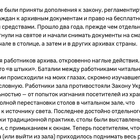
ине были приняты дополнения к закону, регламент
аждан к архивным документам и право на бесплатн
 средствами. Прошло два года, прежде чем отдель
нули на святое и начали снимать документы на см
але в столице, а затем и в других архивах страны.
ия работников архива, откровенно наглые действия,
то «в штыки». Баталии между работниками читальн
и происходили на моих глазах, скромно изучавшег
словную. Работники зала противостояли Закону Ук
ностью — от попыток изгнания посетителей из хра
полной перестановки столов в читальном зале, что
к источнику света. Последнее достойно отдельног
ки традиционной практике, столы были выставлен
 с примыканием к окнам. Теперь посетителям, что
а (или выйти из зала) приходилось поднимать весь 