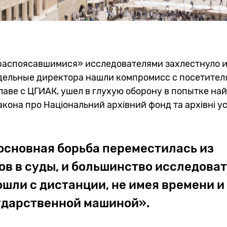
распоясавшимися» исследователями захлестнуло и
дельные директора нашли компромисс с посетителя
главе с ЦГИАК, ушел в глухую оборону в попытке на
кона про Національний архівний фонд та архівні у
основная борьба переместилась из
ов в суды, и большинство исследова
ошли с дистанции, не имея времени и
сударственной машиной».