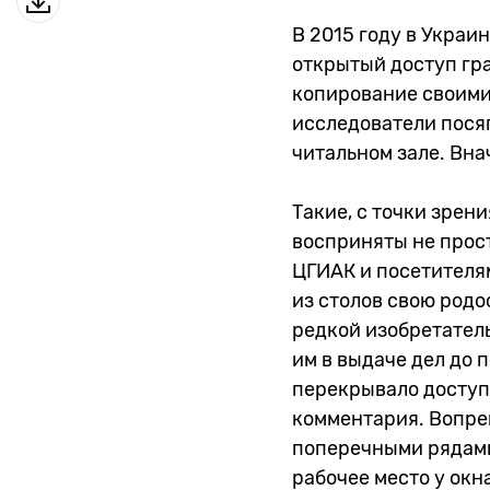
В 2015 году в Укра
открытый доступ гр
копирование своими
исследователи посяг
читальном зале. Внач
Такие, с точки зрен
восприняты не прос
ЦГИАК и посетителям
из столов свою родо
редкой изобретатель
им в выдаче дел до 
перекрывало доступ 
комментария. Вопре
поперечными рядами,
рабочее место у окн