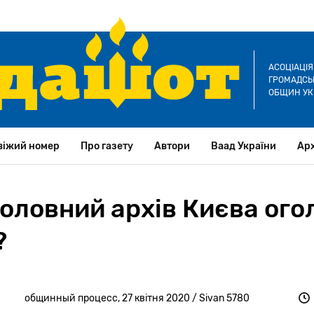
АСОЦІАЦІ
ГРОМАДСЬК
ОБЩИН УК
віжий номер
Про газету
Автори
Ваад України
Арх
головний архів Києва ого
?
общинный процесс, 27 квітня 2020 / Sivan 5780