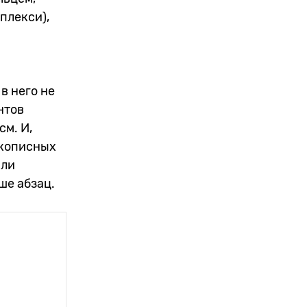
мплекси),
в него не
нтов
см. И,
укописных
или
ше абзац.