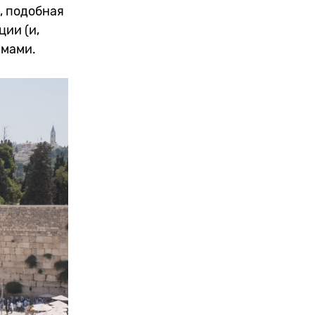
, подобная
ии (и,
рмами.