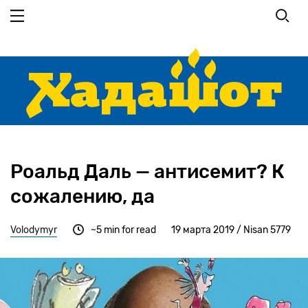
Перейти к основному содержанию
Роальд Даль — антисемит? К
сожалению, да
Volodymyr
~5 min for read
19 марта 2019 / Nisan 5779