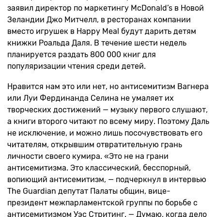
заявил директор по маркетингу McDonald’s в Новой
Зеландии Джо Митчелл, в ресторанах компании
вместо игрушек в Happy Meal будут дарить детям
книжки Роальда Даля. В течение шести недель
планируется раздать 800 000 книг для
популяризации чтения среди детей.
Нравится нам это или нет, но антисемитизм Вагнера
или Луи Фердинанда Селина не умаляет их
творческих достижений — музыку первого слушают,
а книги второго читают по всему миру. Поэтому Даль
не исключение, и можно лишь посочувствовать его
читателям, открывшим отвратительную грань
личности своего кумира. «Это не на грани
антисемитизма. Это классический, бесспорный,
вопиющий антисемитизм, — подчеркнул в интервью
The Guardian депутат Палаты общин, вице-
президент межпарламентской группы по борьбе с
антисемитизмом Уэс Стритинг. — Думаю, когда дело