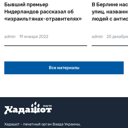
Бывший премьер
В Берлине на
Нидерландов рассказал об
улиц, названн
«израильтянах-отравителях»
людей с анти
взглядами
admin
19 января 2022
admin
20 декабря
Все материалы
Хадашот - печатный орган Ваада Украины,