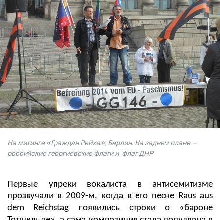
На митинге «Граждан Рейха», Берлин. На заднем плане —
российские георгиевские флаги и флаг ДНР
Первые упреки вокалиста в антисемитизме
прозвучали в 2009-м, когда в его песне Raus aus
dem Reichstag появились строки о «бароне
Тотшильде», а сама композиция стала популярна в