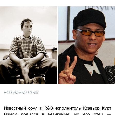
Ксавьер Курт Найду
Известный соул и R&B-исполнитель Ксавьер Курт
Найду родился в Мангейме, но его отец —