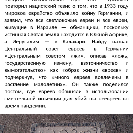
повторил нацистский тезис о том, что в 1933 году
мировое еврейство объявило войну Германии, и
заявил, что все светлокожие евреи и все евреи,
живущие в Израиле — обманщики, поскольку
истинная Святая земля находится в Южной Африке,
а Иерусалим — в Калахари. Найду назвал
Центральный совет евреев в Германии
«Центральным советом лжи», описав «ложь,
государственную измену, взяточничество и
вымогательство» как «образ жизни евреев» и
подчеркнув, что «много евреев вовлечены в
растление малолетних». Он также поделился
постом, где евреев обвиняли в использовании
смертельной инъекции для убийства неевреев во
время пандемии.