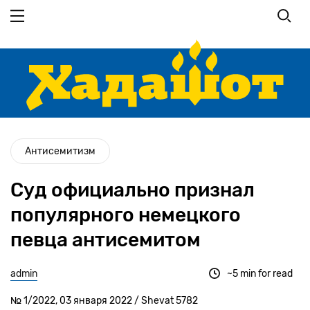
Перейти
к
основному
содержанию
Антисемитизм
Cуд официально признал
популярного немецкого
певца антисемитом
admin
~5 min for read
№ 1/2022, 03 января 2022 / Shevat 5782