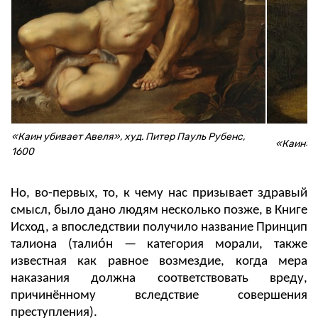
«Каин убивает Авеля», худ. Питер Пауль Рубенс,
«Каин», х
1600
Но, во-первых, то, к чему нас призывает здравый
смысл, было дано людям несколько позже, в Книге
Исход, а впоследствии получило название Принцип
талиона (талио́н — категория морали, также
известная как равное возмездие, когда мера
наказания должна соответствовать вреду,
причинённому вследствие совершения
преступления).