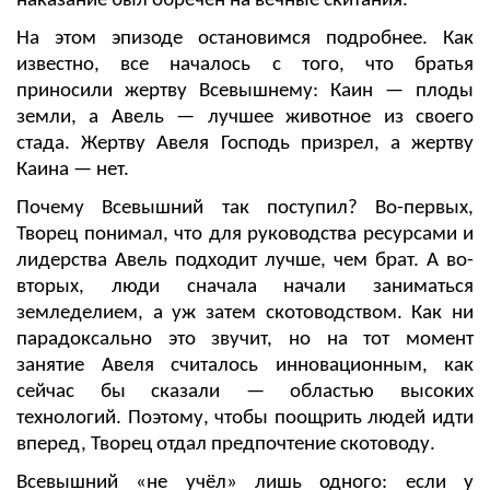
наказание был обречен на вечные скитания.
На этом эпизоде остановимся подробнее. Как
известно, все началось с того, что братья
приносили жертву Всевышнему: Каин — плоды
земли, а Авель — лучшее животное из своего
стада. Жертву Авеля Господь призрел, а жертву
Каина — нет.
Почему Всевышний так поступил? Во-первых,
Творец понимал, что для руководства ресурсами и
лидерства Авель подходит лучше, чем брат. А во-
вторых, люди сначала начали заниматься
земледелием, а уж затем скотоводством. Как ни
парадоксально это звучит, но на тот момент
занятие Авеля считалось инновационным, как
сейчас бы сказали — областью высоких
технологий. Поэтому, чтобы поощрить людей идти
вперед, Творец отдал предпочтение скотоводу.
Всевышний «не учёл» лишь одного: если у