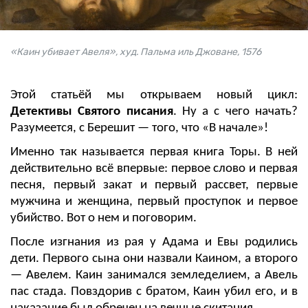
«Каин убивает Авеля», худ. Пальма иль Джоване, 1576
Этой статьёй мы открываем новый цикл:
Детективы Святого писания
. Ну а с чего начать?
Разумеется, с Берешит — того, что «В начале»!
Именно так называется первая книга Торы. В ней
действительно всё впервые: первое слово и первая
песня, первый закат и первый рассвет, первые
мужчина и женщина, первый проступок и первое
убийство. Вот о нем и поговорим.
После изгнания из рая у Адама и Евы родились
дети. Первого сына они назвали Каином, а второго
— Авелем. Каин занимался земледелием, а Авель
пас стада. Повздорив с братом, Каин убил его, и в