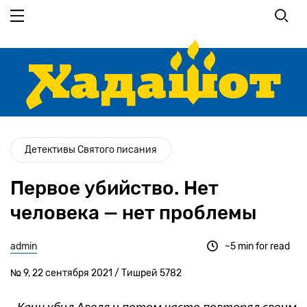
Перейти
к
основному
содержанию
Детективы Святого писания
Первое убийство. Нет
человека — нет проблемы
admin
~5 min for read
№ 9, 22 сентября 2021 / Тишрей 5782