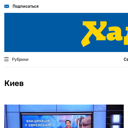
Перейти
к
Подписаться
основному
содержанию
Рубрики
С
Киев