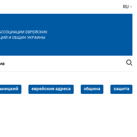
RU
АССОЦИАЦИИ ЕВРЕЙСКИХ
ЦИЙ И ОБЩИН УКРАИНЫ
ив
льницкий
еврейские адреса
община
защита