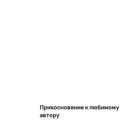
Мандельштам останавливались в 1920-х годах. Киев
поэта — зна
для великого
Прикосновение к любимому
автору
ок русской
Войдя в роль «архивного червя» я