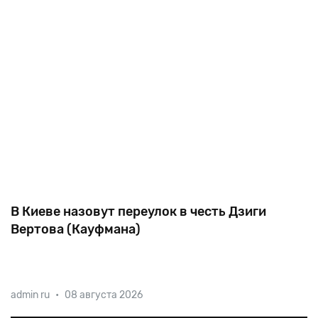
В Киеве назовут переулок в честь Дзиги
Вертова (Кауфмана)
Будущий режиссер родился как Давид Кауфман в
admin ru
•
08 августа 2026
семье книготорговца из Белостока, учился в
музыкальной школе, а затем в Петроградском