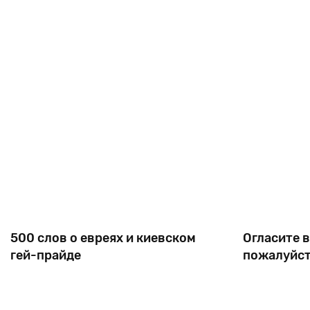
дня, радуясь победам (как оказалось, мнимым)
армий, так
арабских
500 слов о евреях и киевском
Огласите в
гей-прайде
пожалуйс
В Украине, где еще сильны стереотипы
Давно очеви