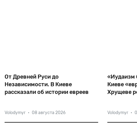
От Древней Руси до
«Иудаизм б
Независимости. В Киеве
Киеве «ев
рассказали об истории евреев
Хрущеве 
Украины
В 2019 году Украинская ассоциация
Что общего 
Volodymyr
•
08 августа 2026
Volodymyr
•
0
иудаики совместно с магистерской
бисквита», 
программой по иудаике
Киева совет
Национального университета «Киево-
какое отно
Могилянская