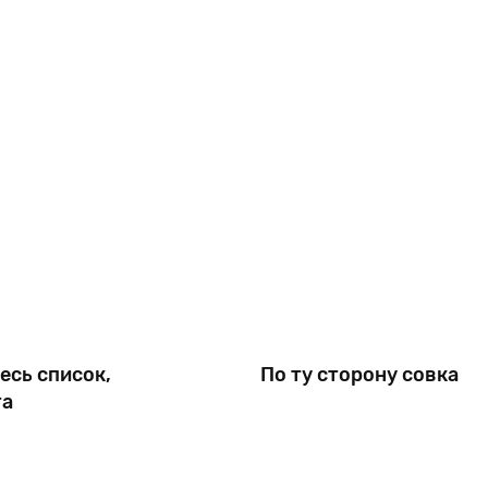
психоневрологическом институте и Московском
университете. Странный
есь список,
По ту сторону совка
та
дно, что к
Известный философ, знат