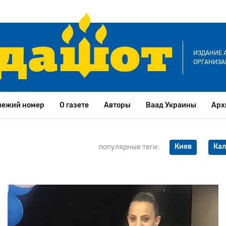
ИЗДАНИЕ 
ОРГАНИЗА
вежий номер
О газете
Авторы
Ваад Украины
Арх
Киев
Ка
популярные теги: