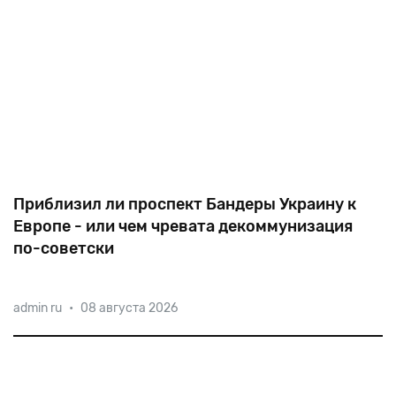
Приблизил ли проспект Бандеры Украину к
Европе - или чем чревата декоммунизация
по-советски
Проспектом Бандеры в Киеве не
admin ru
•
08 августа 2026
возмутилсяundefinedвосхитилсяundefinedизумился
только ленивый. Оценку мнимым или реальным
преступлениям этого персонажа дадут историки. Но
речь не о прошлом — о настоящем. О том,