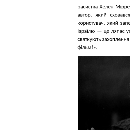
расистка Хелен Мірре
автор, який сховав
користувач, який зап
Ізраїлю — це ляпас у
святкують захоплення 
фільм!».