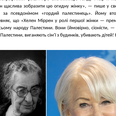
н щаслива зобразити цю огидну жінку», — пише у сво
ся за псевдонімом «гордий палестинець». Йому вт
евняє, що «Хелен Міррен у ролі першої жінки — прем'
сьому народу Палестини. Вони (ймовірно, сіоністи, —
Палестини, виганяють сім'ї з будинків, убивають дітей! 