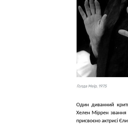
Голда Меїр, 1975
Один диванний крити
Хелен Міррен звання 
присвоєно актрисі Єлиз