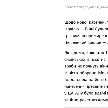
Єгиптяни форсують Суецьк
Щодо нової картини, 
Ізраїлю — Війні Судно
грізним, непримиренн
Це великий виклик — з
Як відомо, 5 жовтня 
сирійських військ на
араби не почнуть війн
міністр оборони Мош
Голда стала на його б
нанесення превентивн
у ЦАГАЛу було вдвічі 
зенітно-ракетних комп