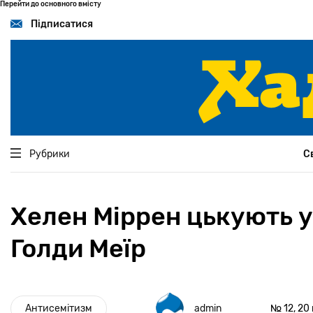
Перейти до основного вмісту
Підписатися
Рубрики
С
Хелен Міррен цькують у
Голди Меїр
Антисемітизм
admin
№ 12, 20