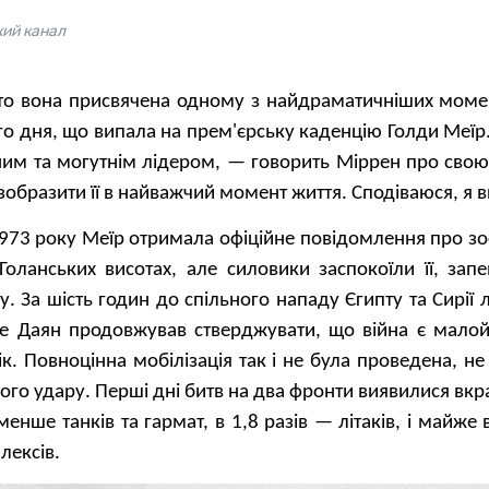
ий канал
то вона присвячена одному з найдраматичніших момент
го дня, що випала на прем'єрську каденцію Голди Меїр
им та могутнім лідером, — говорить Міррен про свою
образити її в найважчий момент життя. Сподіваюся, я 
1973 року Меїр отримала офіційне повідомлення про з
 Голанських висотах, але силовики заспокоїли її, за
у. За шість годин до спільного нападу Єгипту та Сирії
е Даян продовжував стверджувати, що війна є малой
ік. Повноцінна мобілізація так і не була проведена, н
ого удару. Перші дні битв на два фронти виявилися вк
менше танків та гармат, в 1,8 разів — літаків, і майже 
лексів.