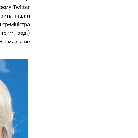
єму Twitter
орить інший
єр-міністра
 прим. ред.)
Несмак, а не