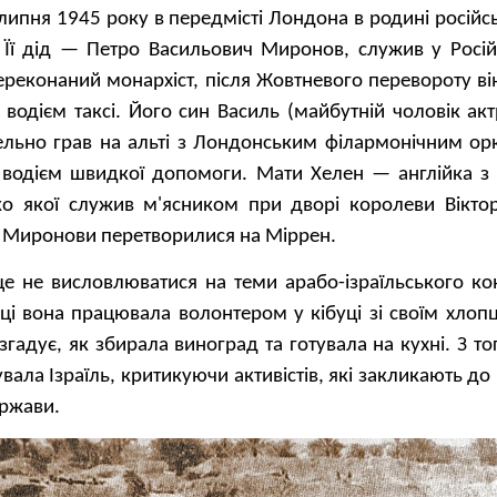
липня 1945 року в передмісті Лондона в родині російс
. Її дід — Петро Васильович Миронов, служив у Російс
переконаний монархіст, після Жовтневого перевороту в
водієм таксі. Його син Василь (майбутній чоловік ак
ельно грав на альті з Лондонським філармонічним орк
водієм швидкої допомоги. Мати Хелен — англійка з б
тько якої служив м'ясником при дворі королеви Віктор
 а Миронови перетворилися на Міррен.
е не висловлюватися на теми арабо-ізраїльського кон
ці вона працювала волонтером у кібуці зі своїм хлоп
згадує, як збирала виноград та готувала на кухні. З то
увала Ізраїль, критикуючи активістів, які закликають до
ержави.