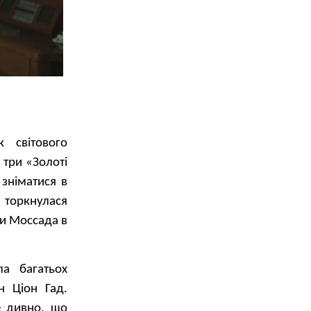
 світового
 три «Золоті
 зніматися в
а торкнулася
ки Моссада в
ла багатьох
н Ціон Гад.
е дивно, що