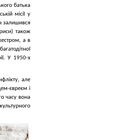
ького батька
ькій місії у
ін залишився
триси) також
естром, а в
агатодітної
ії. У 1950-х
флікту, але
цем-євреєм і
го часу вона
 культурного