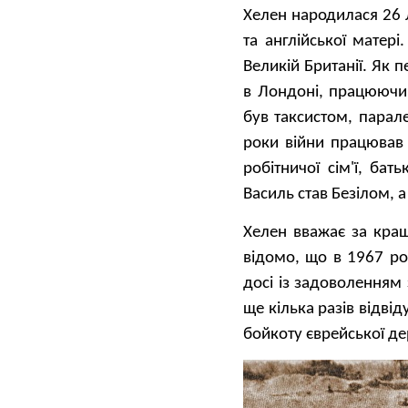
Хелен народилася 26 
та англійської матері
Великій Британії. Як 
в Лондоні, працюючи 
був таксистом, парал
роки війни працював 
робітничої сім'ї, ба
Василь став Безілом,
Хелен вважає за кращ
відомо, що в 1967 ро
досі із задоволенням 
ще кілька разів відвід
бойкоту єврейської д