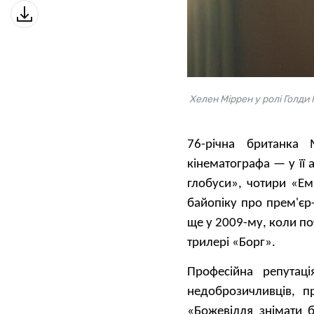
Хелен Міррен у ролі Голди 
76-річна британка
кінематографа — у її 
глобуси», чотири «Ем
байопіку про прем'єр-
ще у 2009-му, коли по
трилері «Борг».
Професійна репутац
недоброзичливців, п
«Божевілля знімати 