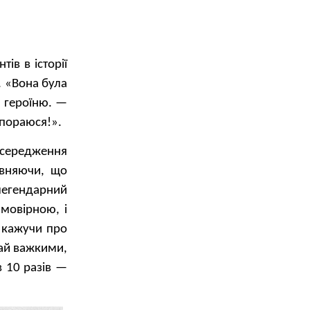
ів в історії
. «Вона була
 героїню. —
впораюся!».
осередження
певняючи, що
 легендарний
мовірною, і
е кажучи про
рай важкими,
в 10 разів —