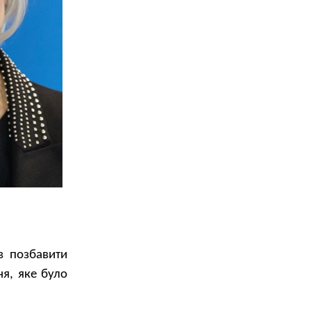
в позбавити
я, яке було