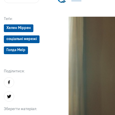
Теґи:
Хелен Міррен
соціальні мережі
Голда Меїр
Поділитися:
Зберегти матеріал: