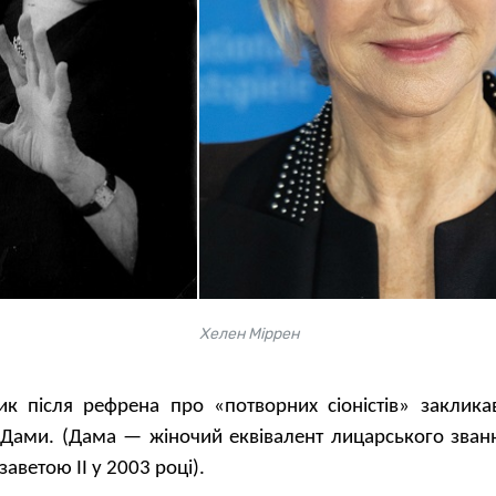
Хелен Міррен
к після рефрена про «потворних сіоністів» заклика
Дами. (Дама — жіночий еквівалент лицарського званн
аветою II у 2003 році).