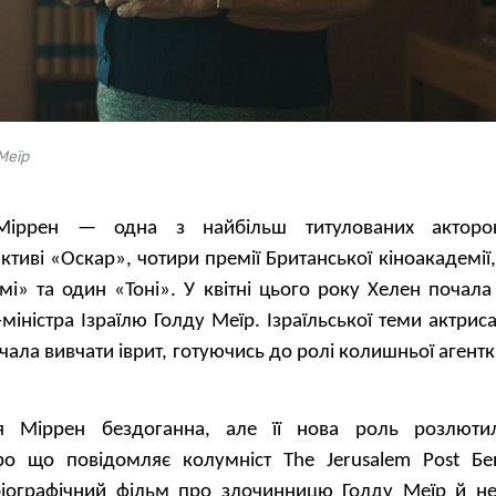
Меїр
 Міррен — одна з найбільш титулованих акторок
активі «Оскар», чотири премії Британської кіноакадемії,
мі» та один «Тоні». У квітні цього року Хелен почала
міністра Ізраїлю Голду Меїр. Ізраїльської теми актрис
чала вивчати іврит, готуючись до ролі колишньої агент
ія Міррен бездоганна, але її нова роль розлюти
ро що повідомляє колумніст The Jerusalem Post Бе
біографічний фільм про злочинницю Голду Меїр й н