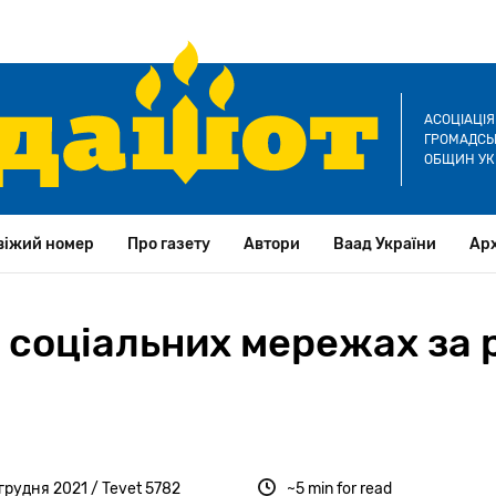
АСОЦІАЦІ
ГРОМАДСЬК
ОБЩИН УК
віжий номер
Про газету
Автори
Ваад України
Арх
 соціальних мережах за 
 грудня 2021 / Tevet 5782
~5 min for read