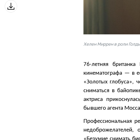
Хелен Миррен в роли Голд
76-летняя британка
кинематографа — в е
«Золотых глобуса», 
сниматься в байопик
актриса прикоснулас
бывшего агента Мосса
Профессиональная ре
недоброжелателей, 
«Безумие снимать би