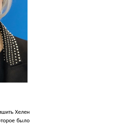
ишить Хелен
оторое было