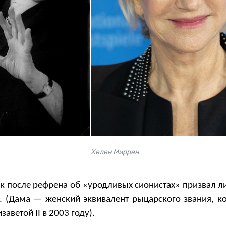
Хелен Миррен
к после рефрена об «уродливых сионистах» призвал л
 (Дама — женский эквивалент рыцарского звания, к
аветой II в 2003 году).