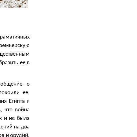
драматичных
ремьерскую
щественным
разить ее в
ообщение о
покоили ее,
ния Египта и
, что война
к и не была
жений на два
в и орудий,