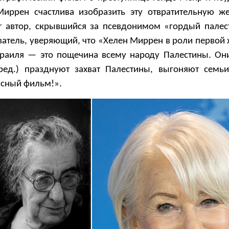
Миррен счастлива изобразить эту отвратительную 
er автор, скрывшийся за псевдонимом «гордый палес
ователь, уверяющий, что «Хелен Миррен в роли перво
раиля — это пощечина всему народу Палестины. Они
ред.) празднуют захват Палестины, выгоняют семь
усный фильм!».