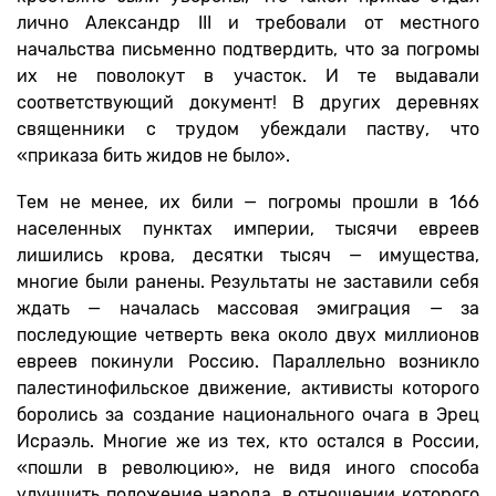
лично Александр III и требовали от местного
начальства письменно подтвердить, что за погромы
их не поволокут в участок. И те выдавали
соответствующий документ! В других деревнях
священники с трудом убеждали паству, что
«приказа бить жидов не было».
Тем не менее, их били — погромы прошли в 166
населенных пунктах империи, тысячи евреев
лишились крова, десятки тысяч — имущества,
многие были ранены. Результаты не заставили себя
ждать — началась массовая эмиграция — за
последующие четверть века около двух миллионов
евреев покинули Россию. Параллельно возникло
палестинофильское движение, активисты которого
боролись за создание национального очага в Эрец
Исраэль. Многие же из тех, кто остался в России,
«пошли в революцию», не видя иного способа
улучшить положение народа, в отношении которого