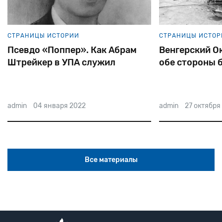
СТРАНИЦЫ ИСТОРИИ
СТРАНИЦЫ ИСТОР
Венгерский Октябрь. Евреи по
Как МГБ «сов
обе стороны баррикад
президента И
разрабатыва
admin
27 октября 2021
admin
27 октября
Все материалы