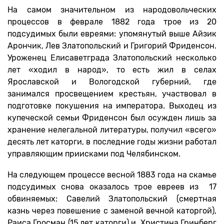
На самом значительном из народовольческих
процессов в феврале 1882 года трое из 20
подсудимых были евреями: упомянутый выше Айзик
Арончик, Лев Златопольский и Григорий Фриденсон.
Уроженец Елисаветграда Златопольский несколько
лет «ходил в народ», то есть жил в селах
Ярославской и Вологодской губерний, где
занимался просвещением крестьян, участвовал в
подготовке покушения на императора. Выходец из
купеческой семьи Фриденсон был осужден лишь за
хранение нелегальной литературы, получил «всего»
десять лет каторги, в последние годы жизни работал
управляющим приисками под Челябинском.
На следующем процессе весной 1883 года на скамье
подсудимых снова оказалось трое евреев из 17
обвиняемых: Савелий Златопольский (смертная
казнь через повешение с заменой вечной каторгой),
Раиса Гросман (15 лет каторги) и Христина Гринберг