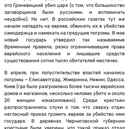
это Гриневицкий убил царя (о том, что большинство
заговорщиков были русскими, и вспоминать
неудобно). Но нет. В российских газетах тут же
начали нападать на евреев, обвинять их в убийстве
самодержца и намекать на грядущие погромы. В мае
новый государь утвердил так называемые
Временные правила, резко ограничивавшие права
еврейского населения и лишавшие средств
существования сотни тысяч обитателей местечек.
В апреле, при попустительстве властей начались
погромы — Елисаветград, Жмеринка, Нежин, Одесса,
Киев (где было разгромлено более тысячи еврейских
домов и магазинов, несколько человек убито и около
20 женщин изнасиловано). Среди крестьян
распространялись слухи о том, что сверху отдан
негласный приказ громить евреев за убийство ими
государя. В деревнях Черниговской губернии
крестьяне были уверены, что такой приказ отдал