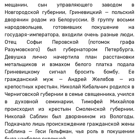
мещанин, сын управляющего заводом в
Новгородской губернии, Гриневицкий — польский
дворянин родом из Белоруссии. В группу восьми
народовольцев, готовивших покушение на
государя-императора, входили очень разные люди.
Отец Софьи Перовской (потомок графа
Разумовского) был губернатором Петербурга.
Девушка лично начертила план расстановки
метальщиков и взмахом белого платка подала
Гриневицкому сигнал бросить бомбу. Ее
гражданский муж — Андрей Желябов — из
крепостных крестьян. Николай Кибальчич родился в
Черниговской губернии в семье священника, учился
в духовной семинарии. Тимофей Михайлов
происходил из крестьян Смоленской губернии.
Николай Саблин был дворянином из Вологоды.
Подкачало лишь происхождение гражданской жены
Саблина — Геси Гельфман, чья роль в покушении
была наиболее скромной.