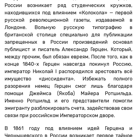
России возникает ряд студенческих кружков,
находившихся под влиянием «Колокола» — первой
русской революционной газеты, издаваемой в
Лондоне. Вольную русскую типографию в
британской столице специально для публикации
запрещенных в России произведений основал
публицист и писатель Александр Герцен. Который,
между прочим, был обязан евреям. После того, как в
конце 1840-х Герцен навсегда покинул Россию,
император Николай I распорядился арестовать всё
имущество «диссидента». Избежать полного
разорения немец Герцен смог лишь благодаря
помощи Джеймса (Якоба) Майера Ротшильда.
Именно Ротшильд и его представители помогли
эмигранту разблокировать счета, задействовав свои
связи при российском Императорском дворе.
В 1861 году под влиянием идей Герцена и
Чернышевского в России возникает первое тайное