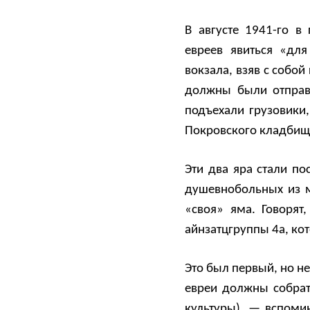
В августе 1941-го в
евреев явиться «дл
вокзала, взяв с собо
должны были отправ
подъехали грузовики,
Покровского кладбищ
Эти два яра стали п
душевнобольных из 
«своя» яма. Говорят
айнзатцгруппы 4а, ко
Это был первый, но н
евреи должны собрат
культуры), — вспоми