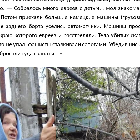
о. — Собралось много евреев с детьми, моя знакома
 Потом приехали большие немецкие машины (грузов
зле заднего борта уселись автоматчики. Машины про
краю которого евреев и расстреляли. Тела убитых ска
 кто не упал, фашисты сталкивали сапогами. Убедившись
бросали туда гранаты...».