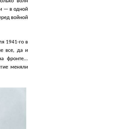
колько волн
ги — в одной
еред войной
я 1941-го в
е все, да и
а фронте...
угие меняли