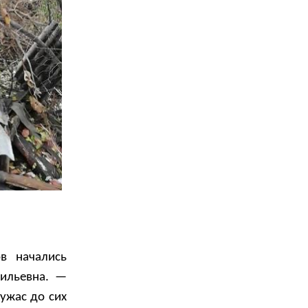
ов начались
сильевна. —
ужас до сих