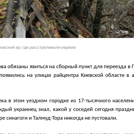
ровский яр, где расстреливали евреев
ова обязаны явиться на сборный пункт для переезда в 
появились на улицах райцентра Киевской области в а
ка в этом уездном городке из 17-тысячного населени
ждый украинец знал, какой у соседей сегодня праздни
е синагоги и Талмуд-Тора никогда не пустовали.