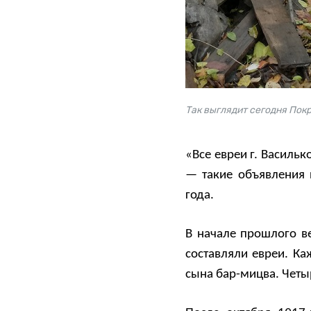
Так выглядит сегодня Пок
«Все евреи г. Васильк
— такие объявления 
года.
В начале прошлого ве
составляли евреи. Ка
сына бар-мицва. Четыр