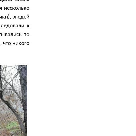
я несколько
ики), людей
следовали к
тывались по
, что никого