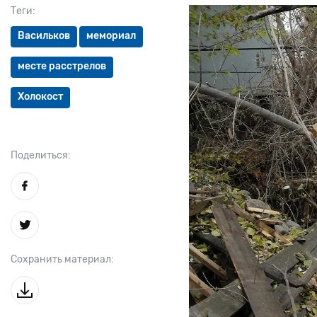
Теги:
Васильков
мемориал
месте расстрелов
Холокост
Поделиться:
Сохранить материал: