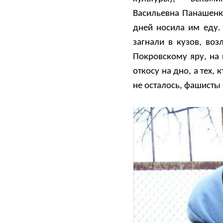
Васильевна Панашенк
дней носила им еду.
загнали в кузов, во
Покровскому яру, на 
откосу на дно, а тех,
не осталось, фашисты 