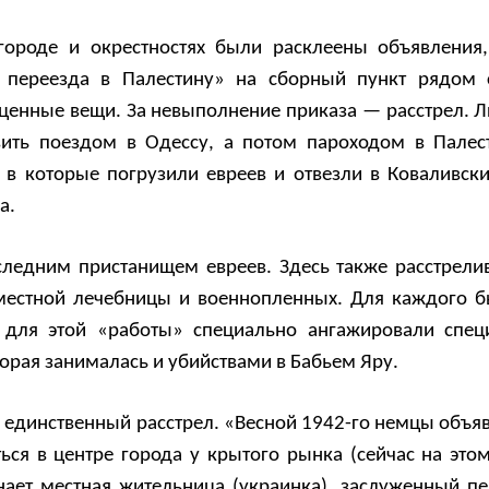
 городе и окрестностях были расклеены объявления
я переезда в Палестину» на сборный пункт рядом
й ценные вещи. За невыполнение приказа — расстрел. 
ить поездом в Одессу, а потом пароходом в Палес
 в которые погрузили евреев и отвезли в Коваливски
а.
оследним пристанищем евреев. Здесь также расстрели
местной лечебницы и военнопленных. Для каждого 
, для этой «работы» специально ангажировали спец
торая занималась и убийствами в Бабьем Яру.
е единственный расстрел. «Весной 1942-го немцы объяв
ься в центре города у крытого рынка (сейчас на это
нает местная жительница (украинка), заслуженный пе