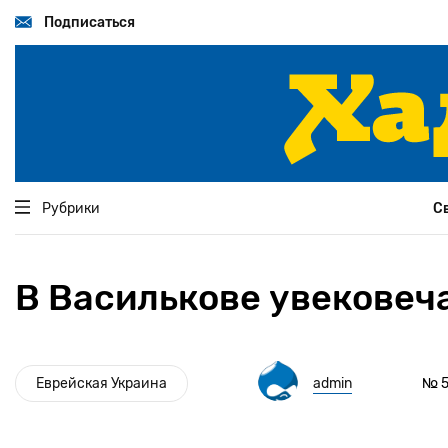
Перейти
к
Подписаться
основному
содержанию
Рубрики
С
В Василькове увековеч
Еврейская Украина
admin
№ 5