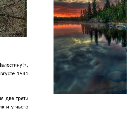
Палестину!»,
вгусте 1941
я две трети
к и у чьего