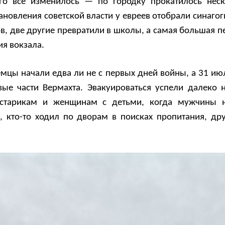
-го все изменилось — по городку прокатилось нес
тановления советской власти у евреев отобрали синаго
, две другие превратили в школы, а самая большая п
я вокзала.
мцы начали едва ли не с первых дней войны, а 31 июл
ые части Вермахта. Эвакуироваться успели далеко н
 старикам и женщинам с детьми, когда мужчины н
, кто-то ходил по дворам в поисках пропитания, др