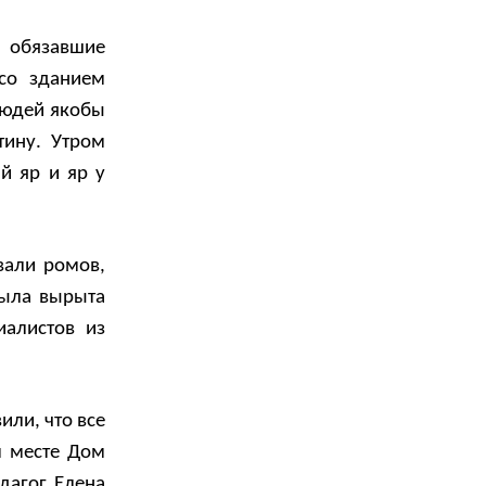
, обязавшие
 со зданием
Людей якобы
тину. Утром
й яр и яр у
вали ромов,
была вырыта
иалистов из
или, что все
м месте Дом
дагог Елена