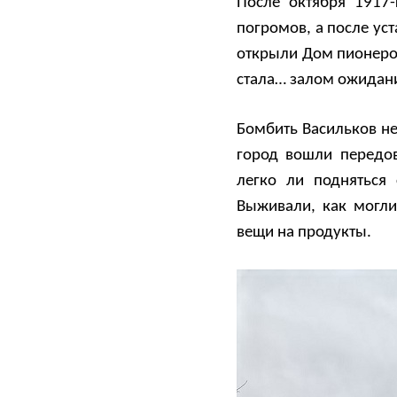
После октября 1917
погромов, а после ус
открыли Дом пионеров
стала… залом ожидани
Бомбить Васильков не
город вошли передов
легко ли подняться
Выживали, как могли
вещи на продукты.