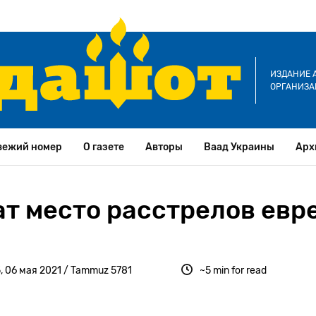
ИЗДАНИЕ 
ОРГАНИЗА
вежий номер
О газете
Авторы
Ваад Украины
Арх
ат место расстрелов евр
, 06 мая 2021 / Tammuz 5781
~5 min for read