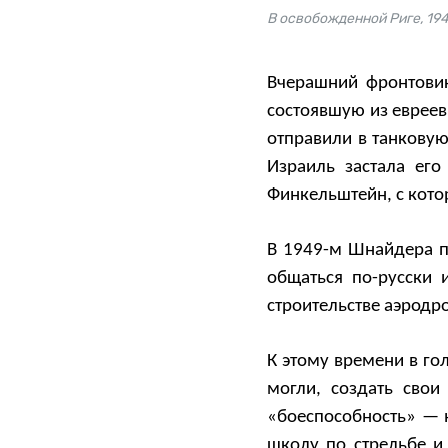
В освобожденной Риге, 19
Вчерашний фронтови
состоявшую из еврее
отправили в танковую
Израиль застала ег
Финкельштейн, с кот
В 1949-м Шнайдера п
общаться по-русски 
строительстве аэродр
К этому времени в го
могли, создать сво
«боеспособность» — 
школу по стрельбе и