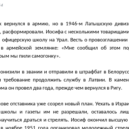
44
к вернулся в армию, но в 1946-м Латышскую диви
в, расформировали. Иосифа с несколькими товарищам
 офицерскую школу на Урал. Весть о провозглашении 
о в армейской землянке: «Мне сообщил об этом п
орым мы пили самогонку».
онизили в звании и отправили в штрафбат в Белорусс
и требование продолжить службу в Латвии. В каме
ома он провел два года, прежде чем вернулся в Ригу.
лове отставника уже созрел новый план. Уехать в Изра
и школы и газеты им не разрешали, оставалось ли
научиться драться и стрелять. Иосиф окончил высшую
 в ноябре 1951 года организовал молодежный стрел