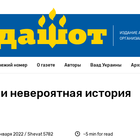
ИЗДАНИЕ 
ОРГАНИЗА
вежий номер
О газете
Авторы
Ваад Украины
Арх
и невероятная история
января 2022 / Shevat 5782
~5 min for read