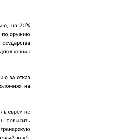
зию, на 70%
и по оружию
государства
одполковник
ию за отказ
ноломнях на
иль евреи не
шь повысить
 тренерскую
ковый клуб.