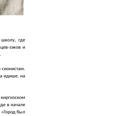
 школу, где
цев-зэков и
.
 сионистам.
а идише, на
 киргизском
де в начале
. «Город был