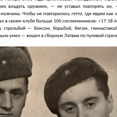
ен владеть оружием, — не уставал повторять он,
мужчина. Чтобы не повторилось гетто, где евреи как 
л в своем клубе больше 100 соплеменников: «17-18 л
о стрельбой — боксом, борьбой, бегом, гимнастикой
льно умел — вошел в сборную Латвии по пулевой стрел