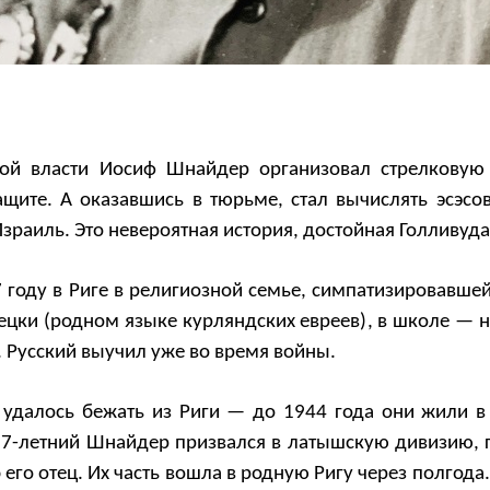
кой власти Иосиф Шнайдер организовал стрелковую
щите. А оказавшись в тюрьме, стал вычислять эсэсов
Израиль. Это невероятная история, достойная Голливуда
 году в Риге в религиозной семье, симпатизировавшей
цки (родном языке курляндских евреев), в школе — н
 Русский выучил уже во время войны.
 удалось бежать из Риги — до 1944 года они жили в
 17-летний Шнайдер призвался в латышскую дивизию, г
его отец. Их часть вошла в родную Ригу через полгода