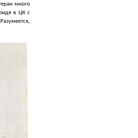
теран много
ридя в ЦК с
Разумеется,