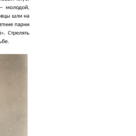
 — молодой,
овцы шли на
етние парни
». Стрелять
ьбе.