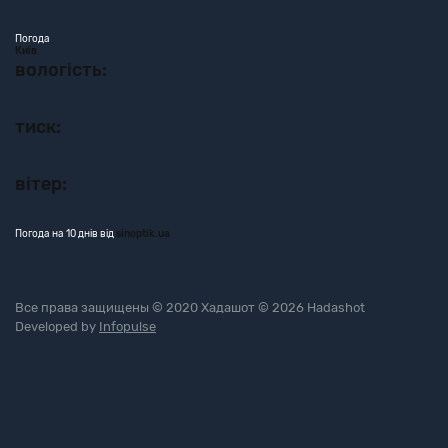
Погода
Київ
вологість:
тиск:
вітер:
Погода на 10 днів від
sinoptik.ua
Все права защищены © 2020 Хадашот © 2026 Hadashot
Developed by
Infopulse