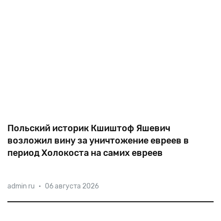
Польский историк Кшиштоф Яшевич
возложил вину за уничтожение евреев в
период Холокоста на самих евреев
Польский историк Кшиштоф Яшевич, который
admin ru
•
06 августа 2026
возложил вину за уничтожение евреев в период
Холокоста на самих евреев, вызвал возмущение
мировой общественности и был изгнан за это