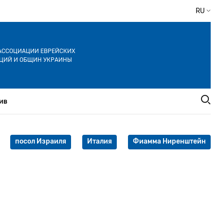
RU
АССОЦИАЦИИ ЕВРЕЙСКИХ
ЦИЙ И ОБЩИН УКРАИНЫ
ив
посол Израиля
Италия
Фиамма Ниренштейн
: