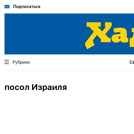
Перейти
к
Подписаться
основному
содержанию
Рубрики
С
посол Израиля