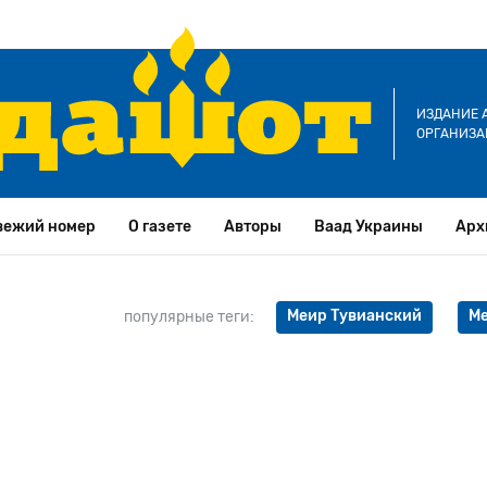
ИЗДАНИЕ 
ОРГАНИЗА
вежий номер
О газете
Авторы
Ваад Украины
Арх
Меир Тувианский
Ме
популярные теги: