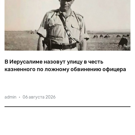
В Иерусалиме назовут улицу в честь
казненного по ложному обвинению офицера
44-летний
капитан
Меир
(Миша)
Тувианский,
admin
•
06 августа 2026
расстрелянный
в
июне
1948
года,
стал
единственным
израильтянином,
в
отношении
которого
привели
в
исполнение
смертный
приговор.