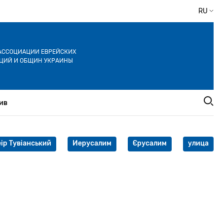
RU
АССОЦИАЦИИ ЕВРЕЙСКИХ
ЦИЙ И ОБЩИН УКРАИНЫ
ив
ір Тувіанський
Иерусалим
Єрусалим
улица