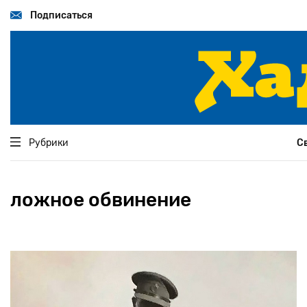
Перейти
к
Подписаться
основному
содержанию
Рубрики
С
ложное обвинение