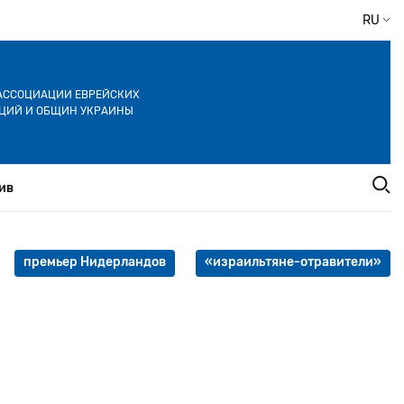
RU
АССОЦИАЦИИ ЕВРЕЙСКИХ
ЦИЙ И ОБЩИН УКРАИНЫ
ив
премьер Нидерландов
«израильтяне-отравители»