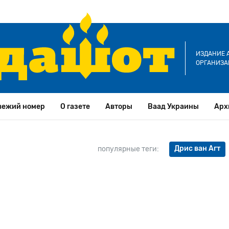
ИЗДАНИЕ 
ОРГАНИЗА
вежий номер
О газете
Авторы
Ваад Украины
Арх
Дрис ван Агт
популярные теги: