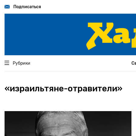
Перейти
к
Подписаться
основному
содержанию
Рубрики
С
«израильтяне-отравители»