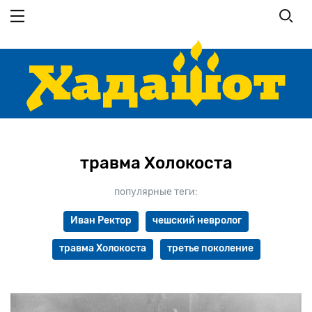
Перейти
к
основному
содержанию
травма Холокоста
популярные теги:
Иван Ректор
чешский невролог
травма Холокоста
третье поколение