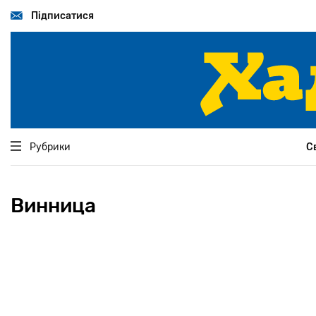
Перейти
до
Підписатися
основного
вмісту
Рубрики
С
Винница