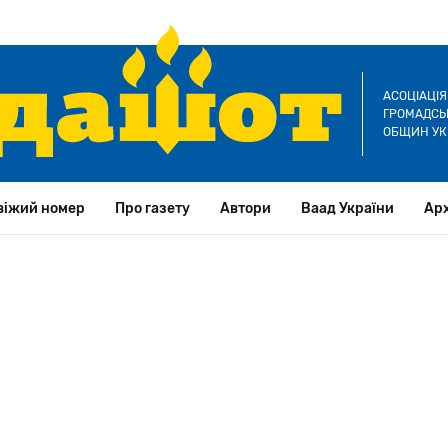
АСОЦІАЦІ
ГРОМАДСЬК
ОБЩИН УК
віжий номер
Про газету
Автори
Ваад України
Арх