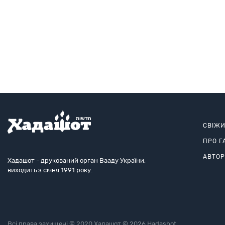
СВІЖ
ПРО Г
АВТО
Хадашот - друкований орган Вааду України,
виходить з січня 1991 року.
Всі права захищені © 2020 Хадашот © 2026 Hadashot