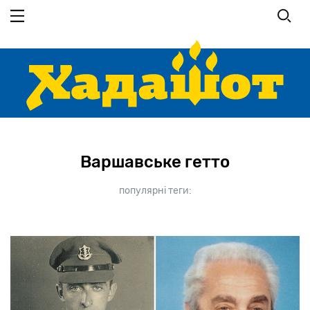
Перейти
до
основного
вмісту
Варшавське гетто
популярні теги: