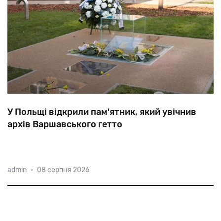
У Польщі відкрили пам'ятник, який увічнив
архів Варшавського гетто
Скляний
куб,
у
якому
зберігається
заповіт
19-річного
admin
•
08 серпня 2026
Давида
Грабера,
—
так
виглядає
пам'ятник,
відкритий
на
п'ятачку,
де
в
роки
війни
був
захований
так
званий
«Архів
Рінгельблюма»