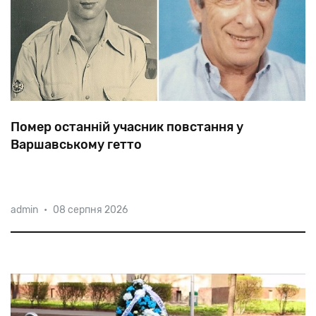
Помер останній учасник повстання у
Варшавському гетто
Майже
всі
учасники
повстання,
які
вижили,
були
admin
•
08 серпня 2026
депортовані
в
Треблінку,
крім
кількох
механіків,
відправлених
в
гаражі,
серед
яких
був
і
Леон
Копельман.