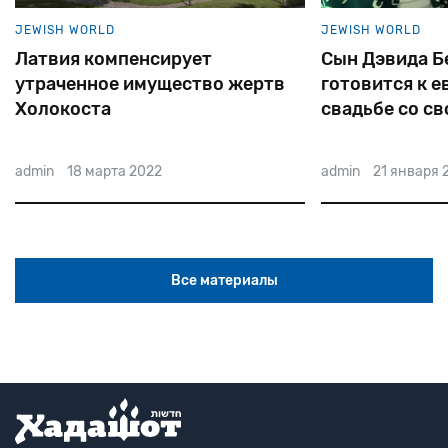
JEWISH WORLD
JEWISH WORLD
Латвия компенсирует
Сын Дэвида Б
утраченное имущество жертв
готовится к е
Холокоста
свадьбе со св
избранницей
admin
18 марта 2022
admin
21 января 
Все материалы