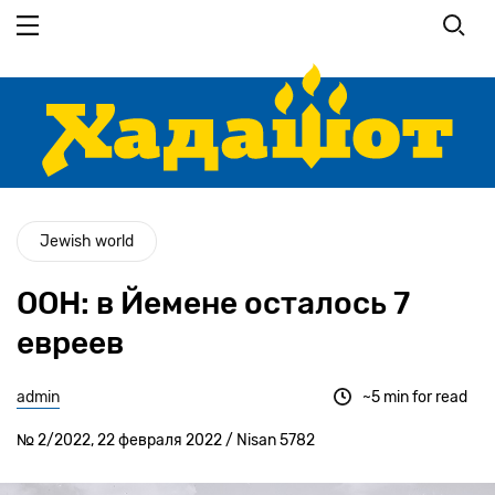
Перейти
к
основному
содержанию
Jewish world
ООН: в Йемене осталось 7
евреев
admin
~5 min for read
№ 2/2022, 22 февраля 2022 / Nisan 5782