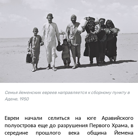
Семья йеменских евреев направляется к сборному пункту в
Адене, 1950
Евреи начали селиться на юге Аравийского
полуострова еще до разрушения Первого Храма, в
середине прошлого века община Йемена