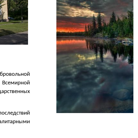
обровольной
 Всемирной
дарственных
последствий
талитарными