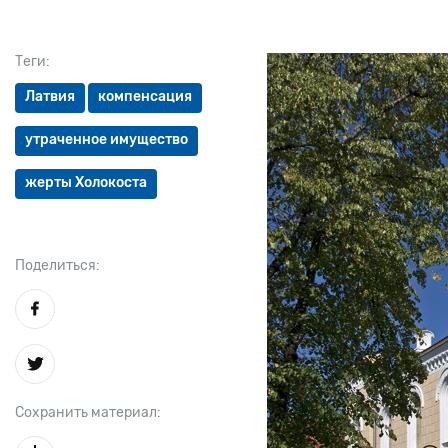
Теги:
Латвия
компенсация
утраченное имущество
жерты Холокоста
Поделиться:
Сохранить материал: