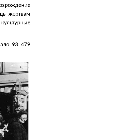
возрождение
щь жертвам
 культурные
вало 93 479