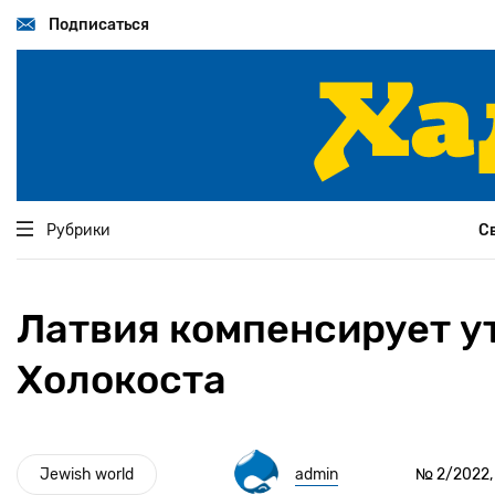
Перейти
к
Подписаться
основному
содержанию
Рубрики
С
Латвия компенсирует у
Холокоста
Jewish world
admin
№ 2/2022, 