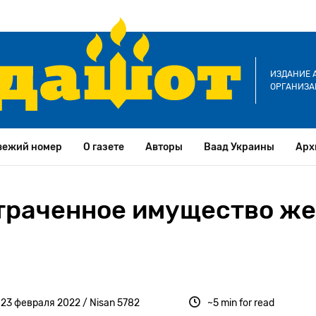
ИЗДАНИЕ 
ОРГАНИЗА
вежий номер
О газете
Авторы
Ваад Украины
Арх
траченное имущество ж
23 февраля 2022 / Nisan 5782
~5 min for read