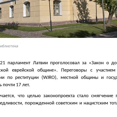
библиотека
 21 парламент Латвии проголосовал за «Закон о д
ской еврейской общине». Переговоры с участием
ции по реституции (WJRO), местной общины и госу
 почти 17 лет.
чается, что целью законопроекта стало смягчение 
ведливости, порожденной советским и нацистским то