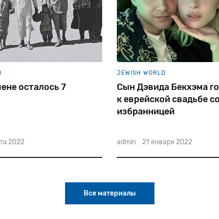
D
JEWISH WORLD
ене осталось 7
Сын Дэвида Бекхэма г
к еврейской свадьбе с
избранницей
та 2022
admin
21 января 2022
Все материалы