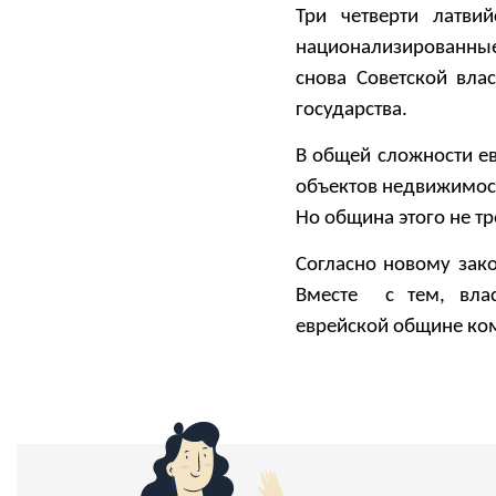
Три четверти латви
национализированные
снова Советской вла
государства.
В общей сложности ев
объектов недвижимос
Но община этого не т
Согласно новому зако
Вместе с тем, вла
еврейской общине ко