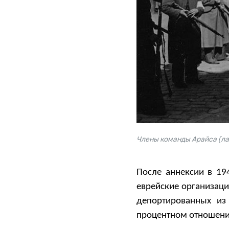
Члены команды Арайса (ла
После аннексии в 194
еврейские организаци
депортированных из
процентном отношени