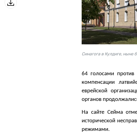
Синагога в Кулдиге, ныне 
64 голосами против
компенсации латвий
еврейской организа
органов продолжались
На сайте Сейма отме
исторической неспра
режимами.