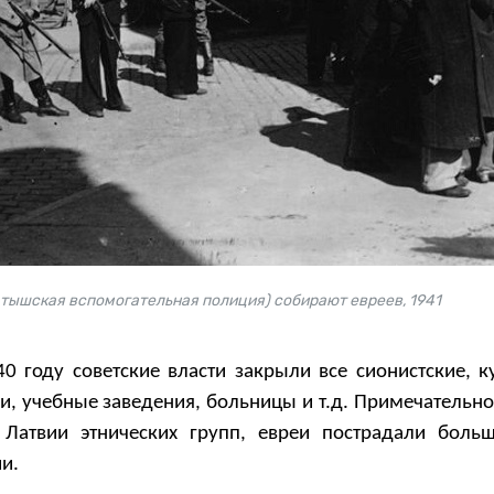
тышская вспомогательная полиция) собирают евреев, 1941
0 году советские власти закрыли все сионистские, к
и, учебные заведения, больницы и т.д. Примечательно,
 Латвии этнических групп, евреи пострадали боль
и.