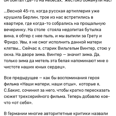
он обитал где-то на небесах, жестоко обманули нас!
...Весной 45-го, когда русская артиллерия уже
крушила Берлин, трое из нас встретились в
квартире, где когда-то собрались на прощальную
вечеринку. На столе стояла недопитая бутылка
вина, я обтер с нее пыль, и мы выпили за Грету и
Фридо. Увы, я не смог исполнить данной матери
клятвы... Сейчас я, старик Вильгельм Винтер, стою у
окна. На дворе зима. Винтер — значит зима. Да,
только зима да метель эта белая напоминают мне о
чистоте наших юных сердец».
Все предыдущее — как бы воспоминания героя
фильма «Наши матери, наши отцы», которые я,
С.Бакис, сочинил за него, чтобы кратко пересказать
сюжет трехсерийного фильма. Теперь добавлю кое-
что «от себя».
В Германии многие авторитетные критики назвали