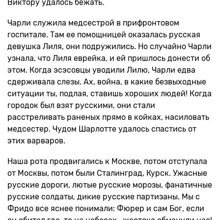
Виктору удалось бежать.
Чарли служила медсестрой в прифронтовом
госпитале. Там ее помощницей оказалась русская
девушка Лиля, они подружились. Но случайно Чарли
узнала, что Лиля еврейка, и ей пришлось донести об
этом. Когда эсэсовцы уводили Лилю, Чарли едва
сдерживала слезы. Ах, война, в какие безвыходные
ситуации ты, подлая, ставишь хороших людей! Когда
городок был взят русскими, они стали
расстреливать раненых прямо в койках, насиловать
медсестер. Чудом Шарлотте удалось спастись от
этих варваров.
Наша рота продвигались к Москве, потом отступала
от Москвы, потом были Сталинград, Курск. Ужасные
русские дороги, лютые русские морозы, фанатичные
русские солдаты, дикие русские партизаны. Мы с
Фридо все яснее понимали: Фюрер и сам Бог, если