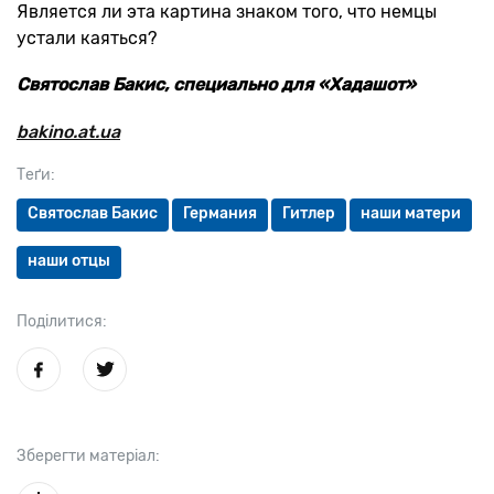
Является ли эта картина знаком того, что немцы
устали каяться?
Святослав Бакис, специально для «Хадашот»
bakino.at.ua
Теґи:
Святослав Бакис
Германия
Гитлер
наши матери
наши отцы
Поділитися:
Зберегти матеріал: