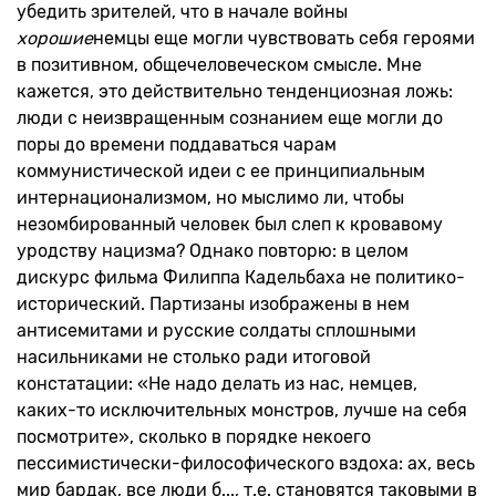
убедить зрителей, что в начале войны
хорошие
немцы еще могли чувствовать себя героями
в позитивном, общечеловеческом смысле. Мне
кажется, это действительно тенденциозная ложь:
люди с неизвращенным сознанием еще могли до
поры до времени поддаваться чарам
коммунистической идеи с ее принципиальным
интернационализмом, но мыслимо ли, чтобы
незомбированный человек был слеп к кровавому
уродству нацизма? Однако повторю: в целом
дискурс фильма Филиппа Кадельбаха не политико-
исторический. Партизаны изображены в нем
антисемитами и русские солдаты сплошными
насильниками не столько ради итоговой
констатации: «Не надо делать из нас, немцев,
каких-то исключительных монстров, лучше на себя
посмотрите», сколько в порядке некоего
пессимистически-философического вздоха: ах, весь
мир бардак, все люди б..., т.е. становятся таковыми в