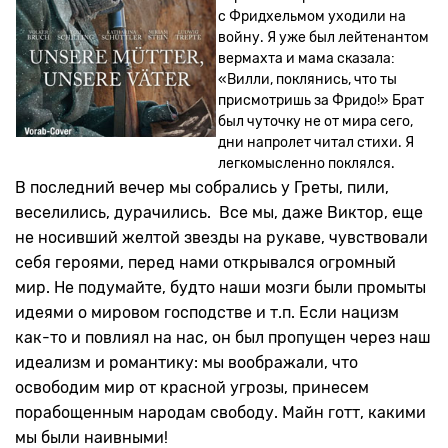
с Фридхельмом уходили на
войну. Я уже был лейтенантом
вермахта и мама сказала:
«Вилли, поклянись, что ты
присмотришь за Фридо!» Брат
был чуточку не от мира сего,
дни напролет читал стихи. Я
легкомысленно поклялся.
В последний вечер мы собрались у Греты, пили,
веселились, дурачились. Все мы, даже Виктор, еще
не носивший желтой звезды на рукаве, чувствовали
себя героями, перед нами открывался огромный
мир. Не подумайте, будто наши мозги были промыты
идеями о мировом господстве и т.п. Если нацизм
как-то и повлиял на нас, он был пропущен через наш
идеализм и романтику: мы воображали, что
освободим мир от красной угрозы, принесем
порабощенным народам свободу. Майн готт, какими
мы были наивными!