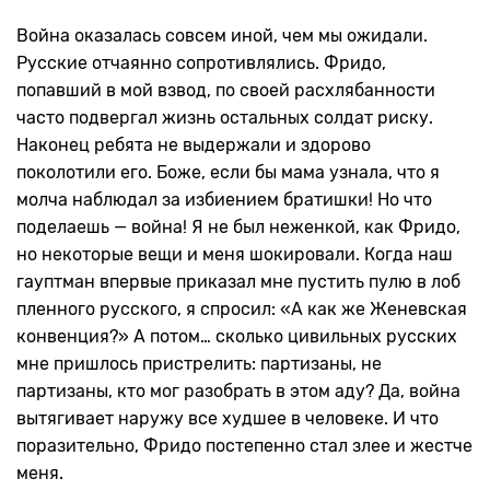
Война оказалась совсем иной, чем мы ожидали.
Русские отчаянно сопротивлялись. Фридо,
попавший в мой взвод, по своей расхлябанности
часто подвергал жизнь остальных солдат риску.
Наконец ребята не выдержали и здорово
поколотили его. Боже, если бы мама узнала, что я
молча наблюдал за избиением братишки! Но что
поделаешь — война! Я не был неженкой, как Фридо,
но некоторые вещи и меня шокировали. Когда наш
гауптман впервые приказал мне пустить пулю в лоб
пленного русского, я спросил: «А как же Женевская
конвенция?» А потом… сколько цивильных русских
мне пришлось пристрелить: партизаны, не
партизаны, кто мог разобрать в этом аду? Да, война
вытягивает наружу все худшее в человеке. И что
поразительно, Фридо постепенно стал злее и жестче
меня.