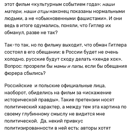
этот фильм «культурным событием года»:
наши
матери, наши отцы
наконец показаны нормальными
людьми, а не «обыкновенными фашистами». И они
ведь в итоге одумались, поняли, что Гитлер их
обманул, разве не так?
Так-то так, но по фильму выходит, что обман Гитлера
состоял в его обещании: в России будет не очень
холодно, русские будут сходу делать «хенде хох».
Вопрос: прозрели бы
мамы и папы
, если бы обещания
фюрера сбылись?
Российские и польские официальные лица,
наоборот, обиделись на фильм за «искажение
исторической правды». Такие претензии носят
политический характер, а между тем эта картина по
своему глубинному смыслу не видится мне
политической. Да, некий привкус
политизированности в ней есть: авторы хотят