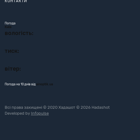
КОНТАКТИ
Погода
Київ
вологість:
тиск:
вітер:
Погода на 10 днів від
sinoptik.ua
Всі права захищені © 2020 Хадашот © 2026 Hadashot
Developed by
Infopulse