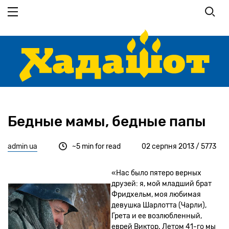
Перейти
до
основного
вмісту
Бедные мамы, бедные папы
admin ua
~5 min for read
02 серпня 2013 / 5773
«Нас было пятеро верных
друзей: я, мой младший брат
Фридхельм, моя любимая
девушка Шарлотта (Чарли),
Грета и ее возлюбленный,
еврей Виктор. Летом 41-го мы