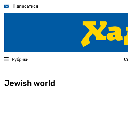
Перейти
до
Підписатися
основного
вмісту
Рубрики
С
Jewish world