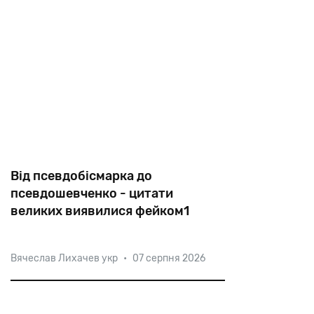
Від псевдобісмарка до
псевдошевченко - цитати
великих виявилися фейком1
Вячеслав Лихачев укр
•
07 серпня 2026