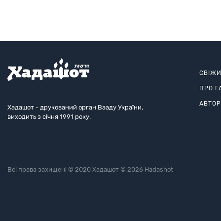
СВІЖ
ПРО Г
АВТО
Хадашот - друкований орган Вааду України,
виходить з січня 1991 року.
Всі права захищені © 2020 Хадашот © 2026 Hadashot