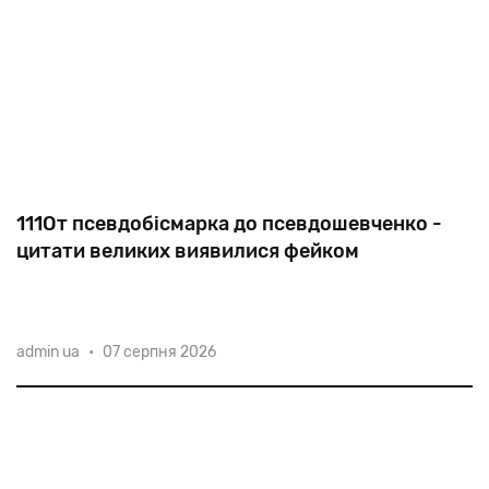
111От псевдобісмарка до псевдошевченко -
цитати великих виявилися фейком
admin ua
•
07 серпня 2026