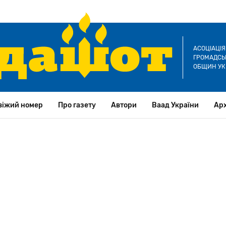
АСОЦІАЦІ
ГРОМАДСЬК
ОБЩИН УК
віжий номер
Про газету
Автори
Ваад України
Арх