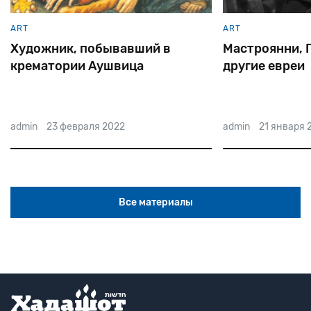
ART
ART
Мастроянни, Гассман, и
Еврейские ак
другие евреи
Катаева
admin
21 января 2022
admin
19 января 
Все материалы