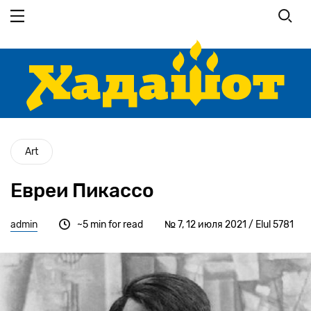
Перейти
к
основному
содержанию
Art
Евреи Пикассо
admin
~5 min for read
№ 7, 12 июля 2021 / Elul 5781