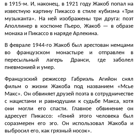
в 1915-м. И, наконец, в 1921 году Жакоб попал на
известную картину Пикассо в стиле кубизма «Три
музыканта». На ней изображены три друга: поэт
Аполлинер в костюме Пьеро, Жакоб — в образе
монаха и Пикассо в наряде Арлекина.
В феврале 1944-го Жакоб был арестован немцами
во французском монастыре и отправлен в
пересыльный лагерь Дранси, где заболел
пневмонией и умер.
Французский режиссер Габриэль Агийон снял
фильм о жизни Жакоба под названием «Мсье
Макс». Он обвиняет друзей поэта в сотрудничестве
с нацистами и равнодушии к судьбе Макса, хотя
они могли его спасти. Главное обвинение он
адресует Пикассо: «Гений этого человека был
соразмерен его эго. Он использовал Жакоба и
выбросил его, как грязный носок».