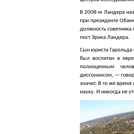
В 2008-м Ландера наз
при президенте Обаме
должность советника п
пост Эрика Ландера.
Сын юриста Гарольда
был воспитан в евре
полноценным челов
диссонансом, — говор
значит. В то же врем
науку. И никогда не 