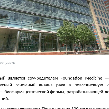
ассачусетс
ный является соучредителем Foundation Medicine 
ксный геномный анализ рака в повседневную к
m — биофармацевтической фирмы, разрабатывающей ле
аний.