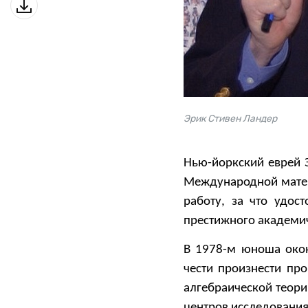
Эрик Стивен Ландер
Нью-йоркский еврей 
Международной матем
работу, за что удос
престижного академи
В 1978-м юноша око
чести произнести пр
алгебраической теори
центров исследования