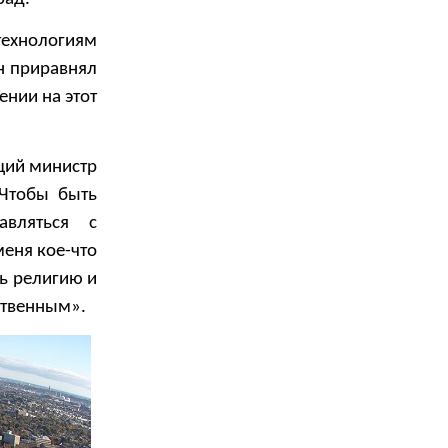
технологиям
н приравнял
ении на этот
щий министр
«Чтобы быть
авляться с
меня кое-что
ть религию и
ственным».