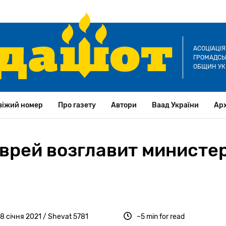
АСОЦІАЦІ
ГРОМАДСЬК
ОБЩИН УК
віжий номер
Про газету
Автори
Ваад України
Арх
врей возглавит министе
8 січня 2021 / Shevat 5781
~5 min for read