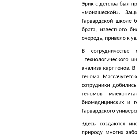
Эрик с детства был п
«монашеской». Защ
Гарвардской школе б
брата, известного б
очередь, привело к у
В сотрудничестве
технологического ин
анализа карт генов. 
генома Массачусетск
сотрудники добились
геномов млекопита
биомедицинских и г
Гарвардского универс
Здесь создаются ин
природу многих забо