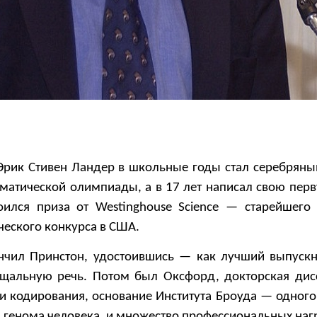
Эрик Стивен Ландер в школьные годы стал серебрян
атической олимпиады, а в 17 лет написал свою пер
тоился приза от Westinghouse Science — старейшего
ческого конкурса в США.
нчил Принстон, удостоившись — как лучший выпуск
ощальную речь. Потом был Оксфорд, докторская дис
и кодирования, основание Института Броуда — одного
 генома человека, и множество профессиональных наг