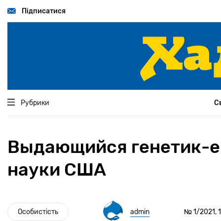
Перейти
до
Підписатися
основного
вмісту
Рубрики
С
Выдающийся генетик-е
науки США
Особистість
admin
№ 1/2021, 1