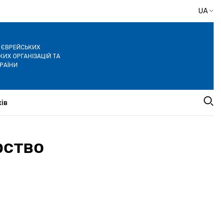
UA
Я ЄВРЕЙСЬКИХ
ИХ ОРГАНІЗАЦІЙ ТА
РАЇНИ
ів
рство