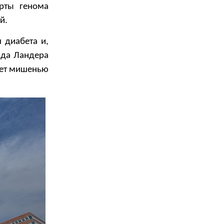
рты генома
й.
 диабета и,
нда Ландера
нет мишенью