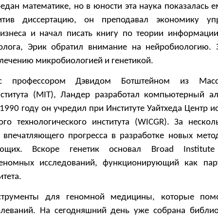
редан математике, но в юности эта наука показалась 
итив диссертацию, он преподавал экономику уп
изнеса и начал писать книгу по теории информации
иолога, Эрик обратил внимание на нейробиологию. 
влечению микробиологией и генетикой.
 с профессором Дэвидом Ботштейном из Масса
ститута (MIT), Ландер разработал компьютерный а
В 1990 году он учредил при Институте Уайтхеда Центр 
ого технологического института (WICGR). За нескол
 впечатляющего прогресса в разработке новых мето
ющих. Вскоре генетик основал Broad Institu
еномных исследований, функционирующий как пар
итета.
струменты для геномной медицины, которые помо
леваний. На сегодняшний день уже собрана библио