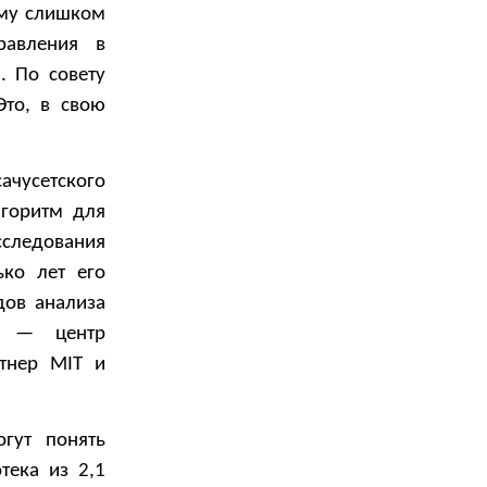
ему слишком
равления в
. По совету
Это, в свою
чусетского
лгоритм для
исследования
ько лет его
дов анализа
te — центр
тнер MIT и
гут понять
тека из 2,1