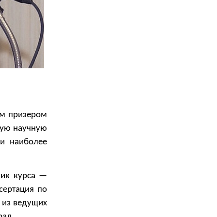
ым призером
вую научную
 и наиболее
ник курса —
сертация по
 из ведущих
рад.