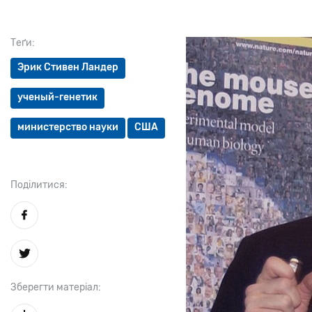
Теґи:
Эрик Стивен Ландер
ученый-генетик
министерство науки
США
Поділитися:
Зберегти матеріал: