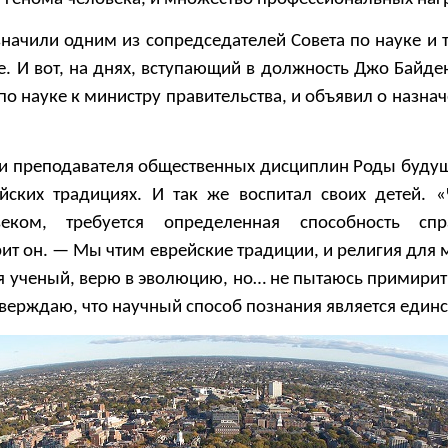
начили одним из сопредседателей Совета по науке и 
. И вот, на днях, вступающий в должность Джо Байде
о науке к министру правительства, и объявил о назнач
 и преподавателя общественных дисциплин Роды буду
йских традициях. И так же воспитал своих детей. 
еком, требуется определенная способность спр
ит он. — Мы чтим еврейские традиции, и религия для 
я я ученый, верю в эволюцию, но… не пытаюсь примири
утверждаю, что научный способ познания является един