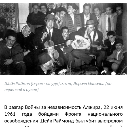
Шейк Раймон (играет на уде) и отец Энрико Масиаса (со
скрипкой в руках)
В разгар Войны за независимость Алжира, 22 июня
1961 года бойцами Фронта национального
освобождения Шейк Раймонд был убит выстрелом