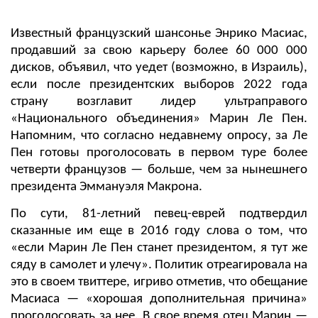
Известный французский шансонье Энрико Масиас,
продавший за свою карьеру более 60 000 000
дисков, объявил, что уедет (возможно, в Израиль),
если после президентских выборов 2022 года
страну возглавит лидер ультраправого
«Национального объединения» Марин Ле Пен.
Напомним, что согласно недавнему опросу, за Ле
Пен готовы проголосовать в первом туре более
четверти французов — больше, чем за нынешнего
президента
Эммануэля Макрона
.
По сути, 81-летний певец-еврей подтвердил
сказанные им еще в 2016 году слова о том, что
«если Марин Ле Пен станет президентом, я тут же
сяду в самолет и улечу». Политик отреагировала на
это в своем твиттере, игриво отметив, что обещание
Масиаса — «хорошая дополнительная причина»
проголосовать за нее. В свое время отец Марин —