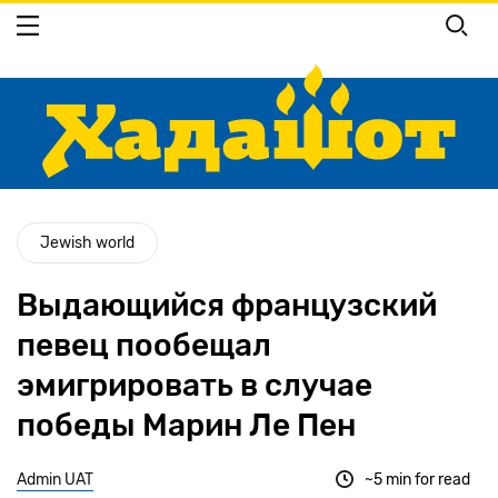
Перейти
к
основному
содержанию
Jewish world
Выдающийся французский
певец пообещал
эмигрировать в случае
победы Марин Ле Пен
Admin UAT
~5 min for read