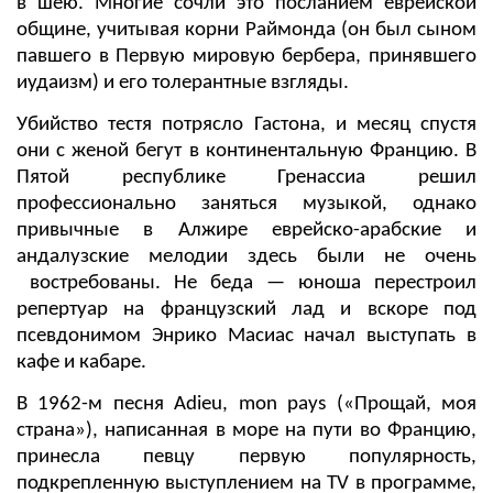
в шею. Многие сочли это посланием еврейской
общине, учитывая корни Раймонда (он был сыном
павшего в Первую мировую бербера, принявшего
иудаизм) и его толерантные взгляды.
Убийство тестя потрясло Гастона, и месяц спустя
они с женой бегут в континентальную Францию. В
Пятой республике Гренассиа решил
профессионально заняться музыкой, однако
привычные в Алжире еврейско-арабские и
андалузские мелодии здесь были не очень
востребованы. Не беда — юноша перестроил
репертуар на французский лад и вскоре под
псевдонимом Энрико Масиас начал выступать в
кафе и кабаре.
В 1962-м песня Adieu, mon pays («Прощай, моя
страна»), написанная в море на пути во Францию,
принесла певцу первую популярность,
подкрепленную выступлением на
TV
в программе,